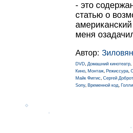
- это содержа
статью о воз
американский
меня озадачи
Автор:
Зиловян
DVD
,
Домашний кинотеатр
,
Кино
,
Монтаж
,
Режиссура
,
С
Майк Фиггис
,
Сергей Добро
Sony
,
Временной код
,
Голл