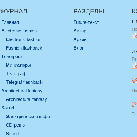
ЖУРНАЛ
РАЗДЕЛЫ
К
П
Главная
Future-текст
Пр
electronic fashion
Авторы
electronic fashion
Архив
Fashion flashback
Блог
Д
телеграф
Ре
миниатюры
телеграф
Telegraf flashback
architectural fantasy
По
architectural fantasy
sound
Те
электрическое кафе
CD-ревю
sound