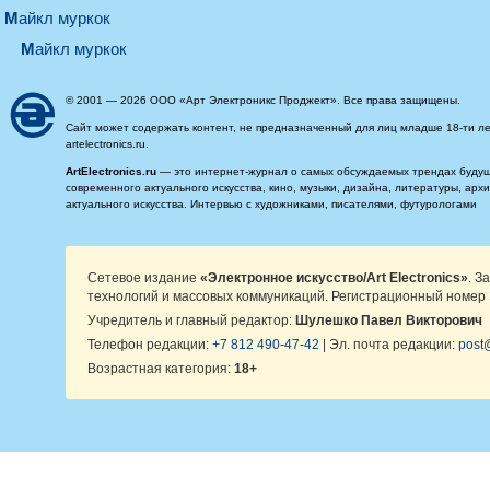
майкл муркок
майкл муркок
© 2001 — 2026 ООО «Арт Электроникс Проджект». Все права защищены.
Сайт может содержать контент, не предназначенный для лиц младше 18-ти ле
artelectronics.ru.
ArtElectronics.ru
— это интернет-журнал о самых обсуждаемых трендах будущег
современного актуального искусства, кино, музыки, дизайна, литературы, ар
актуального искусства. Интервью с художниками, писателями, футурологами
Сетевое издание
«Электронное искусство/Art Electronics»
. З
технологий и массовых коммуникаций. Регистрационный номер 
Учредитель и главный редактор:
Шулешко Павел Викторович
Телефон редакции:
+7 812 490-47-42
| Эл. почта редакции:
post@
Возрастная категория:
18+