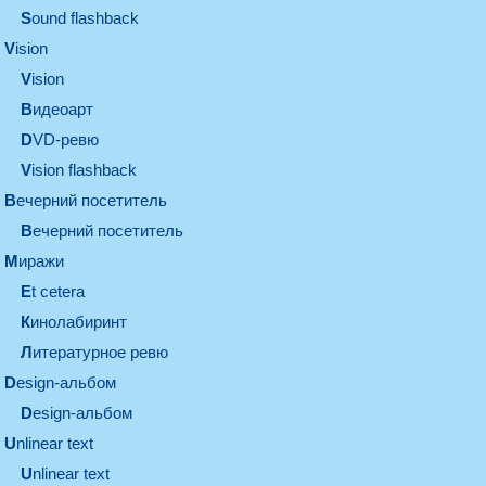
Sound flashback
vision
vision
видеоарт
DVD-ревю
Vision flashback
вечерний посетитель
вечерний посетитель
миражи
et cetera
кинолабиринт
литературное ревю
design-альбом
design-альбом
unlinear text
Unlinear text