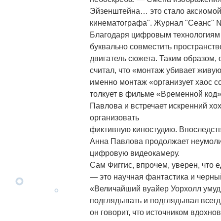
Эйзенштейна… это стало аксиомой»
кинематографа". Журнал "Сеанс" №
Благодаря цифровым технологиям 
буквально совместить пространств
двигатель сюжета. Таким образом, 
считал, что «монтаж убивает живую
именно монтаж «организует хаос с
толкует в фильме «Временной код
Павлова и встречает искренний хо
организовать
фиктивную киностудию. Впоследств
Анна Павлова продолжает неумолим
цифровую видеокамеру.
Сам Фиггис, впрочем, уверен, что 
— это научная фантастика и черны
«Величайший вуайер Уорхолл умуд
подглядывать и подглядывал всегда
он говорит, что источником вдохно