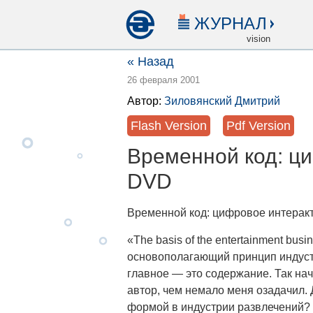
ЖУРНАЛ
vision
« Назад
26 февраля 2001
Автор:
Зиловянский Дмитрий
Flash Version
Pdf Version
Временной код: ц
DVD
Временной код: цифровое интерак
«The basis of the entertainment busine
основополагающий принцип индустр
главное — это содержание. Так на
автор, чем немало меня озадачил.
формой в индустрии развлечений? Д