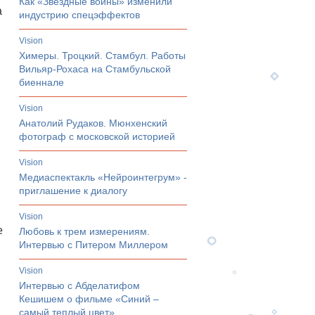
Как «Звездные войны» изменили
а
индустрию спецэффектов
vision
Химеры. Троцкий. Стамбул. Работы
Вильяр-Рохаса на Стамбульской
биеннале
vision
Анатолий Рудаков. Мюнхенский
фотограф с московской историей
vision
Медиаспектакль «Нейроинтегрум» -
приглашение к диалогу
vision
е
Любовь к трем измерениям.
Интервью с Питером Миллером
vision
Интервью с Абделатифом
Кешишем о фильме «Синий –
самый теплый цвет»