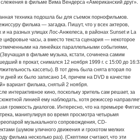
о слежения в фильме Вима Вендерса «Американский друг».
ранная техника подошла бы для съемок порнофильмов.
ежиссуру фильма — загадка. Пишут, что у всех актеров,
и на разных улицах Лос-Анжелеса, в районах Sunset и La
 цифровые часы, а вместо текста сценария — некоторое
 отмеченными на линейках параллельными событиями,
(Звучащая в фильме музыка, кстати, сочинена самим
дший в прокат, снимался 12 ноября 1999 г. с 15:00 до 16:3
жительность кассеты). В тот день была снята вторая по
яти дней их было записано 14, причем на DVD в качестве
й» вариант фильма, снятый 2 ноября.
е интерактивное кино, поскольку зритель сам решает, за
й сюжетной линией ему наблюдать, хотя режиссер направляе
ая громкость диалогов. Интересно, что на премьере Фигги
трека, манипулируя во время просмотра четырьмя
тереопарой музыкального сопровождения, СD-
ктами (шумом уличного движения и грохотом мелких
ду фильма несколько раз). (Скептики считают, что эти