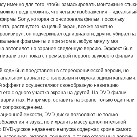
су именно для того, чтобы замаскировать монтажные стыки
о можно предположить, что четыре изображения – идеальны
фирмы Sony, которая спонсировала фильм, поскольку
нта, растянутого на целый экран, все же заметно
ровизируя, он подчеркивал одни диалоги, другие убирал на
кальные фрагменты и при этом в любую минуту мог
 на автопилот, на заранее сведенную версию. Эффект был
нивали этот показ с премьерой первого звукового фильма
 код» был представлен в стереофонической версии, но
оканальном варианте с тыловыми и окружающими каналами,
й эффект и осуществляют своеобразную навигацию
 его с одного участка экрана на другой. На DVD фильм
 вариантах. Например, оставить на экране только один или
ым сопровождением.
ационной емкости, DVD-диски позволяют не только
ображения и звука, но и хранить массу дополнительной
 DVD-дисков недавнего выпуска содержат, кроме самого
 историков, актеров, техников, а также отдельные версии