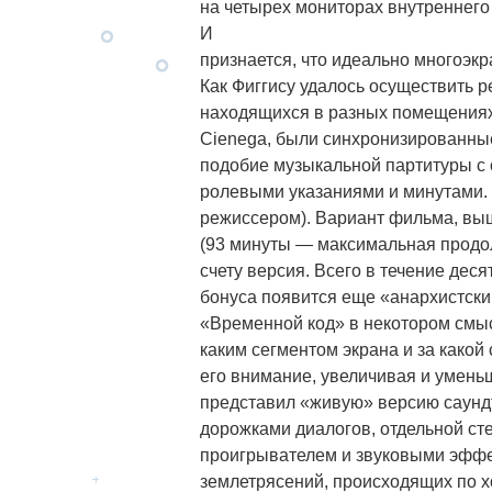
на четырех мониторах внутреннег
И
признается, что идеально многоэк
Как Фиггису удалось осуществить р
находящихся в разных помещениях 
Cienega, были синхронизированные
подобие музыкальной партитуры с
ролевыми указаниями и минутами. 
режиссером). Вариант фильма, выше
(93 минуты — максимальная продол
счету версия. Всего в течение дес
бонуса появится еще «анархистски
«Временной код» в некотором смысл
каким сегментом экрана и за како
его внимание, увеличивая и уменьш
представил «живую» версию саунд
дорожками диалогов, отдельной с
проигрывателем и звуковыми эффе
землетрясений, происходящих по хо