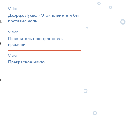
vision
Джордж Лукас: «Этой планете я бы
поставил ноль»
ь
й
vision
Повелитель пространства и
о
времени
vision
Прекрасное ничто
и
о
я