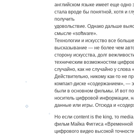
английском языке имеет еще одно 
стала вроде бы понятной, хотя и г
получить
удовольствие. Однако дальше выясн
смысле «software».
Технологии и искусство все больше
высказывание — не более чем авто
сторону искусства, долг вежливост
техническим возможностям цифровы
случайно, как не случайно у слов
Действительно, никому как-то не п
компакт-диске «содержанием», — эт
были в основном фильмы. И вот поя
носитель цифровой информации, на
данные или игры. Отсюда и «содер
Но если content is the king, то me
фильм Майка Фиггиса «Временной 
цифрового видео высокой точности