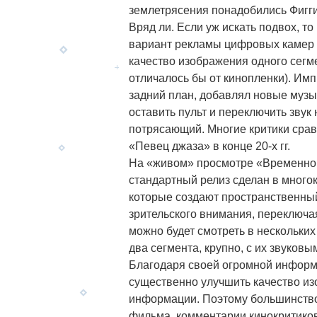
землетрясения понадобились Фигги
Вряд ли. Если уж искать подвох, т
вариант рекламы цифровых камер 
качество изображения одного сегме
отличалось бы от кинопленки). Имп
задний план, добавлял новые музы
оставить пульт и переключить звук
потрясающий. Многие критики срав
«Певец джаза» в конце 20-х гг.
На «живом» просмотре «Временной
стандартный релиз сделан в мног
которые создают пространственны
зрительского внимания, переключая
можно будет смотреть в нескольких
два сегмента, крупно, с их звуков
Благодаря своей огромной информ
существенно улучшить качество из
информации. Поэтому большинство
фильма, комментарии кинокритиков,