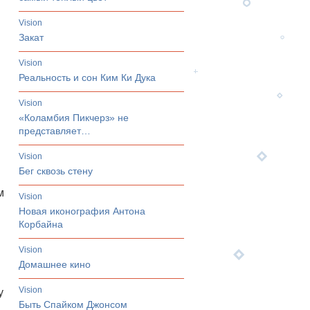
vision
Закат
vision
Реальность и сон Ким Ки Дука
vision
«Коламбия Пикчерз» не
представляет…
vision
Бег сквозь стену
м
vision
Новая иконография Антона
Корбайна
vision
Домашнее кино
vision
у
Быть Спайком Джонсом