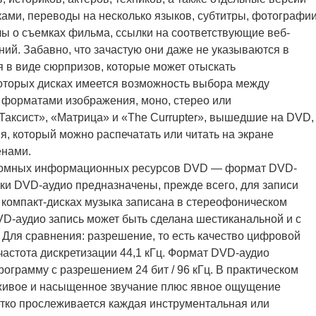
ами, переводы на несколько языков, субтитры, фотографи
ы о съемках фильма, ссылки на соответствующие веб-
ий. Забавно, что зачастую они даже не указываются в
я в виде сюрпризов, которые может отыскать
оторых дисках имеется возможность выбора между
форматами изображения, моно, стерео или
аксист», «Матрица» и «The Currupter», вышедшие на DVD,
, который можно распечатать или читать на экране
енами.
громных информационных ресурсов DVD — формат DVD-
иски DVD-аудио предназначены, прежде всего, для записи
 компакт-дисках музыка записана в стереофоническом
VD-аудио запись может быть сделана шестиканальной и с
 Для сравнения: разрешение, то есть качество цифровой
 частота дискретизации 44,1 кГц. Формат DVD-аудио
ограмму с разрешением 24 бит / 96 кГц. В практическом
 живое и насыщенное звучание плюс явное ощущение
четко прослеживается каждая инструментальная или