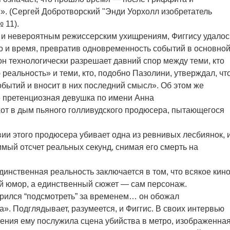
. (Сергей Добротворский "Энди Уорхолл изобретатель
 11).
и невероятным режиссерским ухищрениям, Фиггису удалос
о и время, превратив одновременность событий в основно
он технологически разрешает давний спор между теми, кто
 реальность» и теми, кто, подобно Пазолини, утверждал, чт
обытий и вносит в них последний смысл». Об этом же
» претенциозная девушка по имени Анна
хот в дым пьяного голливудского продюсера, пытающегося
ии этого продюсера убивает одна из ревнивых лесбиянок, 
ый отсчет реальных секунд, снимая его смерть на
единственная реальность заключается в том, что всякое кин
й юмор, а единственный сюжет — сам персонаж.
рился “подсмотреть” за временем… он обожал
». Подглядывает, разумеется, и Фиггис. В своих интервью
вения ему послужила сцена убийства в метро, изображенна