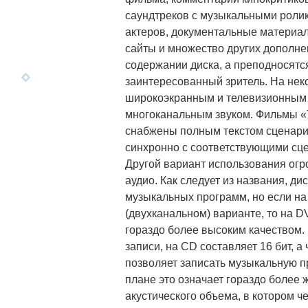
саундтреков с музыкальными ролик
актеров, документальные материал
сайты и множество других дополнен
содержании диска, а преподносятс
заинтересованный зритель. На нек
широкоэкранным и телевизионным 
многоканальным звуком. Фильмы «Т
снабжены полным текстом сценария
синхронно с соответствующими сц
Другой вариант использования о
аудио. Как следует из названия, д
музыкальных программ, но если на
(двухканальном) варианте, то на D
гораздо более высоким качеством.
записи, на CD составляет 16 бит, а
позволяет записать музыкальную пр
плане это означает гораздо более
акустического объема, в котором 