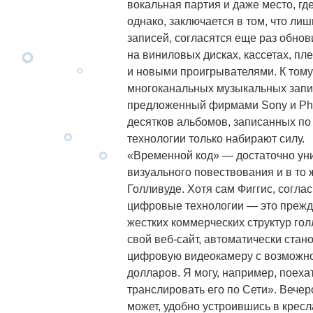
вокальная партия и даже место, гд
однако, заключается в том, что л
записей, согласятся еще раз обнов
на виниловых дисках, кассетах, пле
и новыми проигрывателями. К тому
многоканальных музыкальных запис
предложенный фирмами Sony и Phil
десятков альбомов, записанных по
технологии только набирают силу.
«Временной код» — достаточно ун
визуального повествования и в то
Голливуде. Хотя сам Фиггис, соглас
цифровые технологии — это прежде
жестких коммерческих структур го
свой веб-сайт, автоматически ста
цифровую видеокамеру с возможно
долларов. Я могу, например, поехат
транслировать его по Сети». Вече
может, удобно устроившись в крес