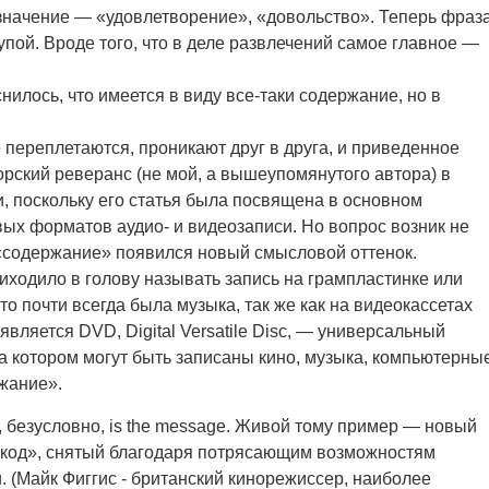
значение — «удовлетворение», «довольство». Теперь фраз
лупой. Вроде того, что в деле развлечений самое главное —
илось, что имеется в виду все-таки содержание, но в
 переплетаются, проникают друг в друга, и приведенное
рский реверанс (не мой, а вышеупомянутого автора) в
и, поскольку его статья была посвящена в основном
х форматов аудио- и видеозаписи. Но вопрос возник не
а «содержание» появился новый смысловой оттенок.
риходило в голову называть запись на грампластинке или
о почти всегда была музыка, так же как на видеокассетах
вляется DVD, Digital Versatile Disc, — универсальный
 котором могут быть записаны кино, музыка, компьютерны
жание».
dia, безусловно, is the message. Живой тому пример — новый
код», снятый благодаря потрясающим возможностям
. (Майк Фиггис - британский кинорежиссер, наиболее