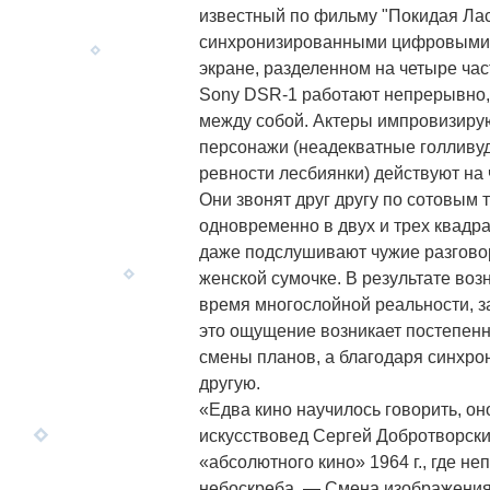
известный по фильму "Покидая Ла
синхронизированными цифровыми к
экране, разделенном на четыре час
Sony DSR-1 работают непрерывно,
между собой. Актеры импровизирую
персонажи (неадекватные голливу
ревности лесбиянки) действуют на
Они звонят друг другу по сотовым 
одновременно в двух и трех квадра
даже подслушивают чужие разгово
женской сумочке. В результате воз
время многослойной реальности, за
это ощущение возникает постепенно
смены планов, а благодаря синхро
другую.
«Едва кино научилось говорить, о
искусствовед Сергей Добротворск
«абсолютного кино» 1964 г., где н
небоскреба. — Смена изображения