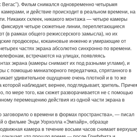
с Вегас"). Фильм снимался одновременно четырьмя
амерами, и действие происходит в реальном времени, на
ти. Никаких склеек, никакого монтажа — четыре камеры
 фиксируя четыре сюжетные линии, переплетающиеся
т (в рамках общего режиссерского замысла), но их
дские продюсеры, кокаиновые инженю и умирающие от
 четырех частях экрана абсолютно синхронно по времени.
телефонам, встречаются на улицах, появляясь
нтах экрана (камеры снимают их под разными углами), и
ры с помощью миниатюрного передатчика, спрятанного в
никает удивительное ощущение очень плотной и в то же
 которой наблюдает, вернее, подглядывает, зритель. Приче
, по мере того, как сюжет разворачивается не с помощью
нному перемещению действия из одной части экрана в
но заговорило о времени в формах пространства», — писал
ий о фильме Энди Уорхолла «Эмпайр», образце
еподвижная камера в течение восьми часов снимает верхушк
 означает, что прошло время — после Гриффита и