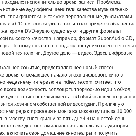
е находился исполнитель во время записи. Проблема,
ишь истинные аудиофилы, ценители качества музыкальных
ить свои фонотеки, и так уже переполненные дубликатами
нках и CD, не говоря уже о том, что им придется обзавестис
 же, кроме DVD-аудио существуют и другие форматы
ей высокого качества, например, формат Super Audio CD,
ips. Поэтому пока что в продажу поступило всего нескольк
 новой технологии. Другое дело — видео. Здесь цифровые
икальное событие, представляющее новый способ
 же время отмечающее начало эпохи цифрового кино в
но недавнему интервью на indiewire.com, считает, что
 всего возможность воплощать творческие идеи в обход
лливудского киноэстеблишмента. «Любой человек, открывши
новится хозяином собственной видеостудии. Приличную
стями редактирования и монтажа можно купить за 10 000
ь в Москву, снять фильм за пять дней и на шестой день
ром того же дня многомиллионная зрительская аудитория
лах, включить свои домашние кинотеатры и получить