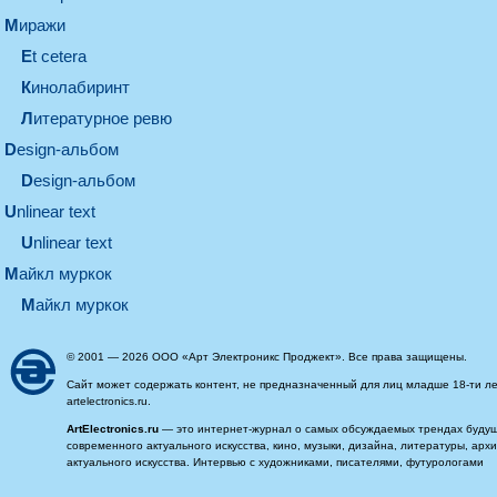
миражи
et cetera
кинолабиринт
литературное ревю
design-альбом
design-альбом
unlinear text
Unlinear text
майкл муркок
майкл муркок
© 2001 — 2026 ООО «Арт Электроникс Проджект». Все права защищены.
Сайт может содержать контент, не предназначенный для лиц младше 18-ти ле
artelectronics.ru.
ArtElectronics.ru
— это интернет-журнал о самых обсуждаемых трендах будущег
современного актуального искусства, кино, музыки, дизайна, литературы, ар
актуального искусства. Интервью с художниками, писателями, футурологами