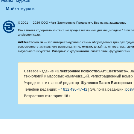
майкл муркок
майкл муркок
© 2001 — 2026 ООО «Арт Электроникс Проджект». Все права защищены.
Сайт может содержать контент, не предназначенный для лиц младше 18-ти ле
artelectronics.ru.
ArtElectronics.ru
— это интернет-журнал о самых обсуждаемых трендах будущег
современного актуального искусства, кино, музыки, дизайна, литературы, ар
актуального искусства. Интервью с художниками, писателями, футурологами
Сетевое издание
«Электронное искусство/Art Electronics»
. З
технологий и массовых коммуникаций. Регистрационный номер 
Учредитель и главный редактор:
Шулешко Павел Викторович
Телефон редакции:
+7 812 490-47-42
| Эл. почта редакции:
post@
Возрастная категория:
18+