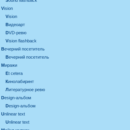
Sound flashback
vision
vision
видеоарт
DVD-ревю
Vision flashback
вечерний посетитель
вечерний посетитель
миражи
et cetera
кинолабиринт
литературное ревю
design-альбом
design-альбом
unlinear text
Unlinear text