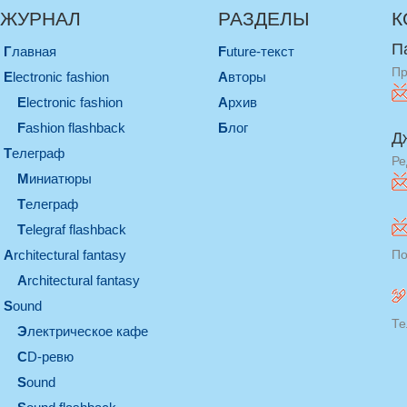
ЖУРНАЛ
РАЗДЕЛЫ
К
П
Главная
Future-текст
Пр
electronic fashion
Авторы
electronic fashion
Архив
Fashion flashback
Блог
Д
телеграф
Ре
миниатюры
телеграф
Telegraf flashback
architectural fantasy
По
architectural fantasy
sound
Те
электрическое кафе
CD-ревю
sound