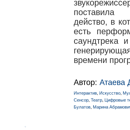
звукорежисс
поставила в
действо, в ко
есть перфор
саундтрека и
генерирующ
времени прог
Автор:
Атаева 
Интерактив
,
Искусство
,
Му
Сенсор
,
Театр
,
Цифровые т
Булатов
,
Марина Абрамови