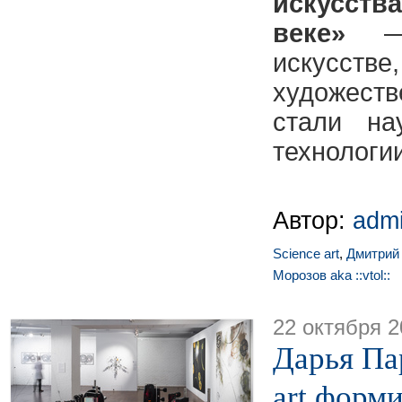
искусст
веке»
— 
искусст
художест
стали н
технологии
Автор:
adm
Science art
,
Дмитрий
Морозов aka ::vtol::
22 октября 2
Дарья Па
art форми