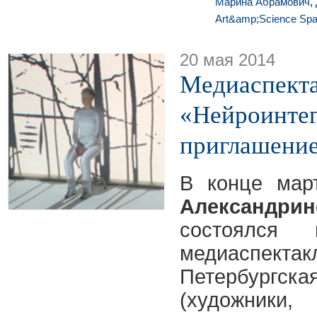
Марина Абрамович
,
Art&amp;Science Sp
20 мая 2014
Медиаспект
«Нейроинтег
приглашение
В конце ма
Александр
состоялся 
медиаспектак
Петербур
(художник