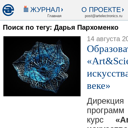
ЖУРНАЛ
О ПРОЕКТЕ
Главная
post@artelectronics.ru
Поиск по тегу: Дарья Пархоменко
14 августа 2
Образова
«Art&Sci
искусств
веке»
Дирекци
программ
курс
«A