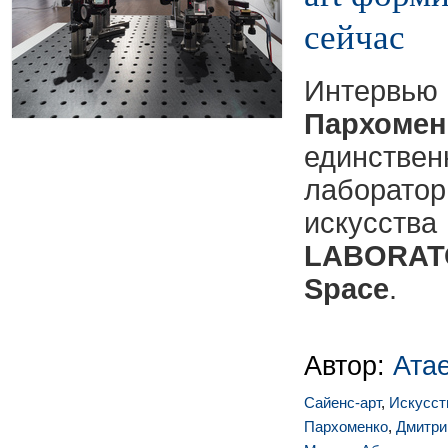
сейчас
Интервью
Пархомен
единст
лаборат
искус
LABORAT
Space
.
Автор:
Ата
Сайенс-арт
,
Искусст
Пархоменко
,
Дмитри