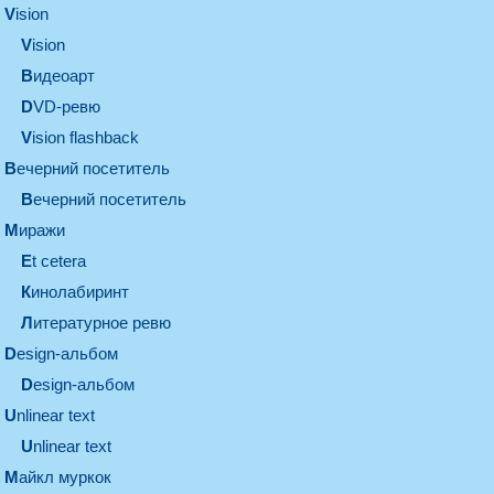
vision
vision
видеоарт
DVD-ревю
Vision flashback
вечерний посетитель
вечерний посетитель
миражи
et cetera
кинолабиринт
литературное ревю
design-альбом
design-альбом
unlinear text
Unlinear text
майкл муркок