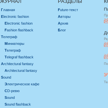
ЖУРНАЛ
РАЗДЕЛЫ
К
П
Главная
Future-текст
Пр
electronic fashion
Авторы
electronic fashion
Архив
Fashion flashback
Блог
Д
телеграф
Ре
миниатюры
телеграф
Telegraf flashback
architectural fantasy
По
architectural fantasy
sound
Те
электрическое кафе
CD-ревю
sound
Sound flashback