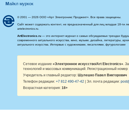
майкл муркок
© 2001 — 2026 ООО «Арт Электроникс Проджект». Все права защищены.
Сайт может содержать контент, не предназначенный для лиц младше 18-ти ле
artelectronics.ru.
ArtElectronics.ru
— это интернет-журнал о самых обсуждаемых трендах будущег
современного актуального искусства, кино, музыки, дизайна, литературы, ар
актуального искусства. Интервью с художниками, писателями, футурологами
Сетевое издание
«Электронное искусство/Art Electronics»
. З
технологий и массовых коммуникаций. Регистрационный номер 
Учредитель и главный редактор:
Шулешко Павел Викторович
Телефон редакции:
+7 812 490-47-42
| Эл. почта редакции:
post@
Возрастная категория:
18+