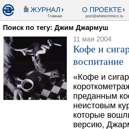
ЖУРНАЛ
О ПРОЕКТЕ
Главная
post@artelectronics.ru
Поиск по тегу: Джим Джармуш
11 мая 2004
Кофе и сига
воспитание
«Кофе и сига
короткометра
преданным к
неистовым ку
которые вошл
версию, Джар