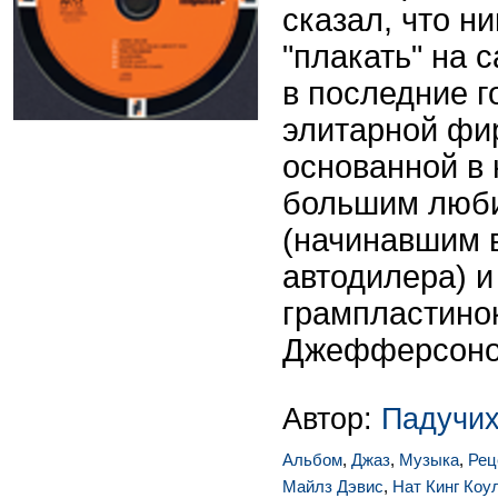
сказал, что н
"плакать" на с
в последние г
элитарной фи
основанной в н
большим люб
(начинавшим в
автодилера) 
грампластино
Джефферсоно
Автор:
Падучих
Альбом
,
Джаз
,
Музыка
,
Рец
Майлз Дэвис
,
Нат Кинг Коу