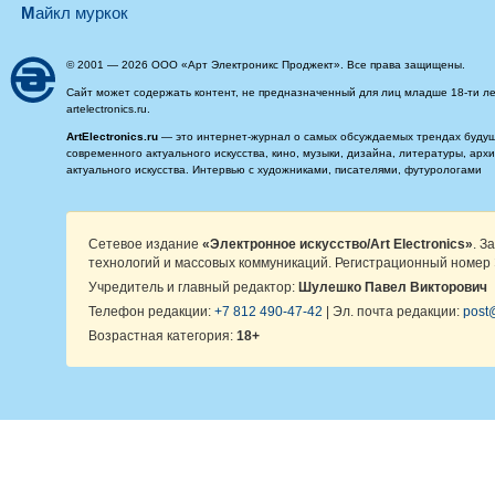
майкл муркок
© 2001 — 2026 ООО «Арт Электроникс Проджект». Все права защищены.
Сайт может содержать контент, не предназначенный для лиц младше 18-ти ле
artelectronics.ru.
ArtElectronics.ru
— это интернет-журнал о самых обсуждаемых трендах будущег
современного актуального искусства, кино, музыки, дизайна, литературы, ар
актуального искусства. Интервью с художниками, писателями, футурологами
Сетевое издание
«Электронное искусство/Art Electronics»
. З
технологий и массовых коммуникаций. Регистрационный номер 
Учредитель и главный редактор:
Шулешко Павел Викторович
Телефон редакции:
+7 812 490-47-42
| Эл. почта редакции:
post@
Возрастная категория:
18+