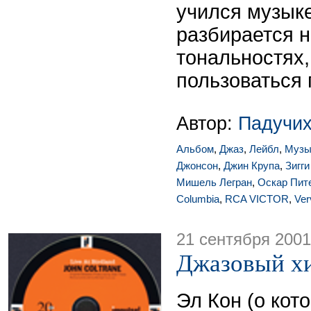
учился музыке
разбирается н
тональностях,
пользоваться
Автор:
Падучих
Альбом
,
Джаз
,
Лейбл
,
Музы
Джонсон
,
Джин Крупа
,
Зигг
Мишель Легран
,
Оскар Пит
Columbia
,
RCA VICTOR
,
Ver
21 сентября 2001
Джазовый хи
Эл Кон (о кото