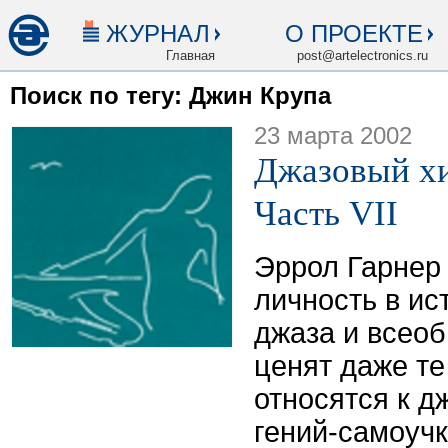
ЖУРНАЛ
О ПРОЕКТЕ
Главная
post@artelectronics.ru
Поиск по тегу: Джин Крупа
23 марта 2002
Джазовый хи
Часть VII
Эррол Гарнер 
личность в ис
джаза и всео
ценят даже т
относятся к д
гений-самоучк