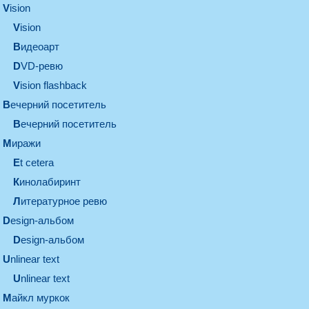
vision
vision
видеоарт
DVD-ревю
Vision flashback
вечерний посетитель
вечерний посетитель
миражи
et cetera
кинолабиринт
литературное ревю
design-альбом
design-альбом
unlinear text
Unlinear text
майкл муркок