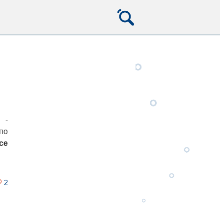
-
по
ce
2