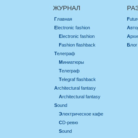
ЖУРНАЛ
РА
Главная
Futu
electronic fashion
Авт
electronic fashion
Арх
Fashion flashback
Блог
телеграф
миниатюры
телеграф
Telegraf flashback
architectural fantasy
architectural fantasy
sound
электрическое кафе
CD-ревю
sound