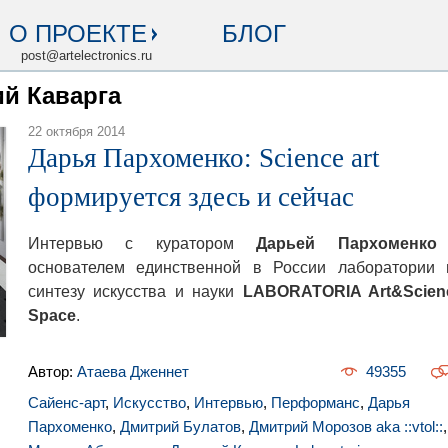
О ПРОЕКТЕ
БЛОГ
post@artelectronics.ru
ий Каварга
22 октября 2014
Дарья Пархоменко: Science art
формируется здесь и сейчас
Интервью с куратором
Дарьей Пархоменко
основателем единственной в России лаборатории 
синтезу искусства и науки
LABORATORIA Art&Scien
Space
.
Автор:
Атаева Дженнет
49355
Сайенс-арт
,
Искусство
,
Интервью
,
Перформанс
,
Дарья
Пархоменко
,
Дмитрий Булатов
,
Дмитрий Морозов aka ::vtol::
,