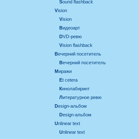
Sound flashback
vision
vision
видеоарт
DVD-ревю
Vision flashback
вечерний посетитель
вечерний посетитель
миражи
et cetera
кинолабиринт
литературное ревю
design-альбом
design-альбом
unlinear text
Unlinear text