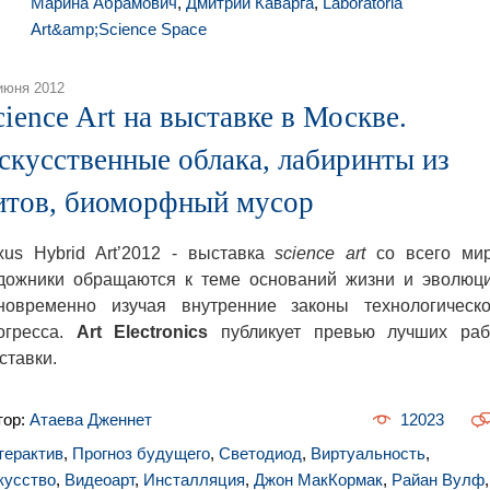
Марина Абрамович
,
Дмитрий Каварга
,
Laboratoria
Art&amp;Science Space
июня 2012
cience Art на выставке в Москве.
скусственные облака, лабиринты из
итов, биоморфный мусор
xus Hybrid Art’2012 - выставка
science art
со всего мир
дожники обращаются к теме оснований жизни и эволюци
новременно изучая внутренние законы технологическо
огресса.
Art Electronics
публикует превью лучших раб
ставки.
тор:
Атаева Дженнет
12023
терактив
,
Прогноз будущего
,
Светодиод
,
Виртуальность
,
кусство
,
Видеоарт
,
Инсталляция
,
Джон МакКормак
,
Райан Вулф
,