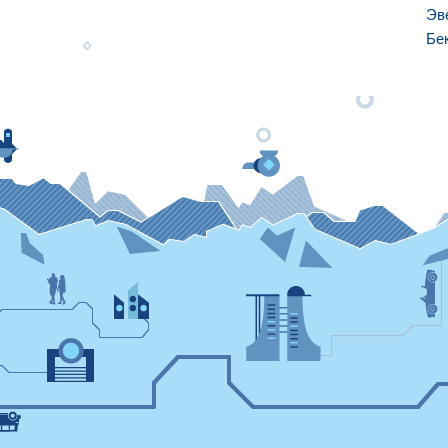
Эв
Бе