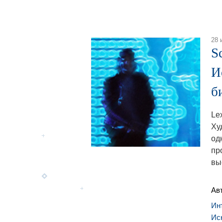
28 
S
И
б
Le
Ху
од
пр
вы
Ав
Ин
Ис