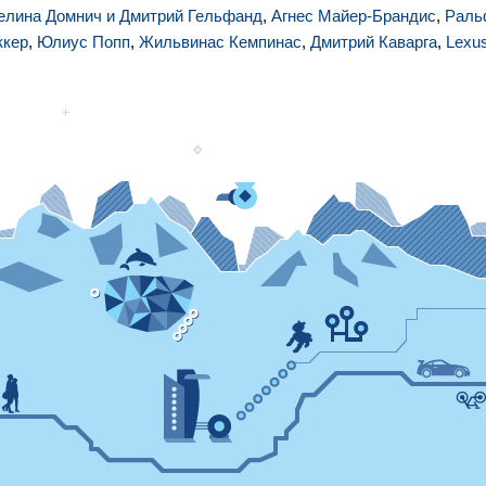
елина Домнич и Дмитрий Гельфанд
,
Агнес Майер-Брандис
,
Раль
ккер
,
Юлиус Попп
,
Жильвинас Кемпинас
,
Дмитрий Каварга
,
Lexu