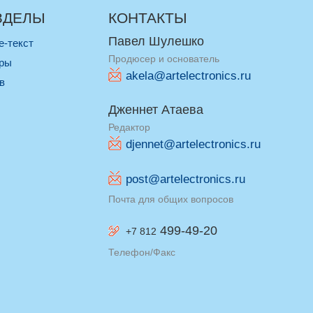
ЗДЕЛЫ
КОНТАКТЫ
Павел Шулешко
re-текст
Продюсер и основатель
оры
akela@artelectronics.ru
ив
Дженнет Атаева
Редактор
djennet@artelectronics.ru
post@artelectronics.ru
Почта для общих вопросов
499-49-20
+7 812
Телефон/Факс