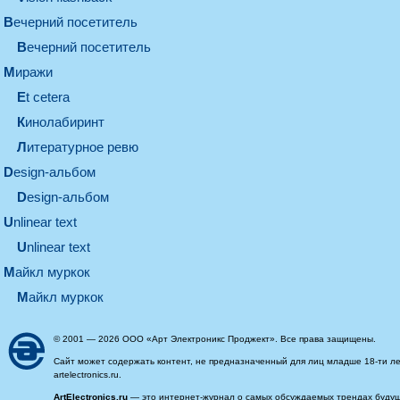
вечерний посетитель
вечерний посетитель
миражи
et cetera
кинолабиринт
литературное ревю
design-альбом
design-альбом
unlinear text
Unlinear text
майкл муркок
майкл муркок
© 2001 — 2026 ООО «Арт Электроникс Проджект». Все права защищены.
Сайт может содержать контент, не предназначенный для лиц младше 18-ти ле
artelectronics.ru.
ArtElectronics.ru
— это интернет-журнал о самых обсуждаемых трендах будущег