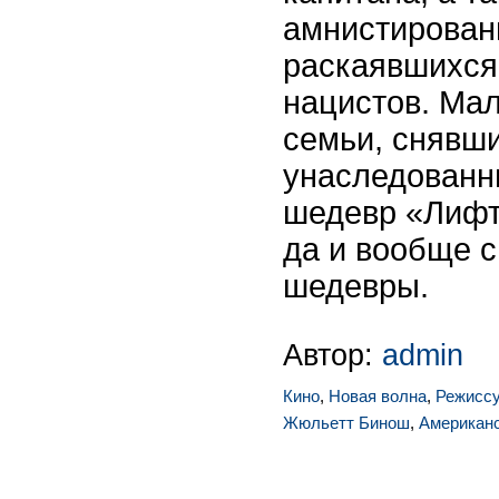
амнистированн
раскаявшихся
нацистов. Мал
семьи, снявш
унаследованн
шедевр «Лифт
да и вообще 
шедевры.
Автор:
admin
Кино
,
Новая волна
,
Режисс
Жюльетт Бинош
,
Американс