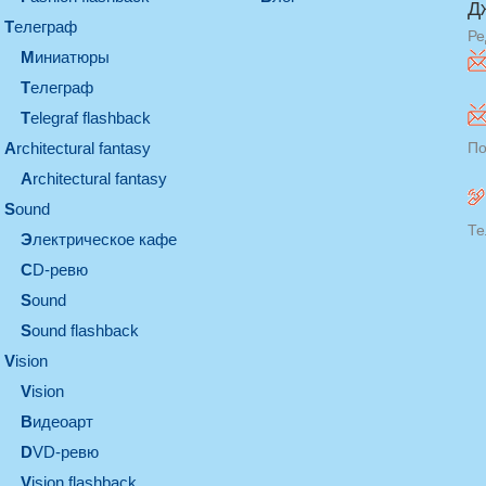
Д
телеграф
Ре
миниатюры
телеграф
Telegraf flashback
architectural fantasy
По
architectural fantasy
sound
Те
электрическое кафе
CD-ревю
sound
Sound flashback
vision
vision
видеоарт
DVD-ревю
Vision flashback