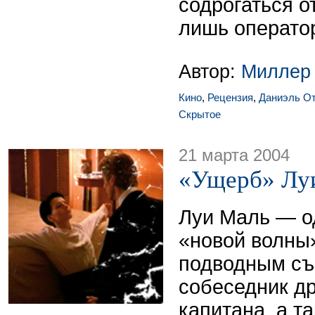
содрогаться о
лишь оператор
Автор:
Миллер
Кино
,
Рецензия
,
Даниэль О
Скрытое
21 марта 2004
«Ущерб» Лу
Луи Маль — о
«новой волны»
подводным съ
собеседник др
капитана, а т