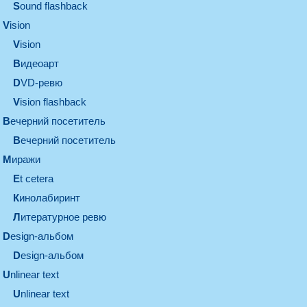
Sound flashback
vision
vision
видеоарт
DVD-ревю
Vision flashback
вечерний посетитель
вечерний посетитель
миражи
et cetera
кинолабиринт
литературное ревю
design-альбом
design-альбом
unlinear text
Unlinear text