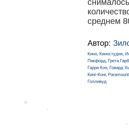
снимал
количес
среднем 80
Автор:
Зил
Кино
,
Киностудия
,
И
Пикфорд
,
Грета Гар
Гарри Кон
,
Говард Х
Кинг-Конг
,
Paramount 
Голливуд