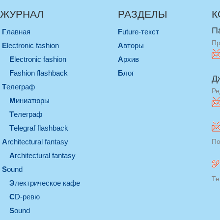
ЖУРНАЛ
РАЗДЕЛЫ
К
П
Главная
Future-текст
Пр
electronic fashion
Авторы
electronic fashion
Архив
Fashion flashback
Блог
Д
телеграф
Ре
миниатюры
телеграф
Telegraf flashback
architectural fantasy
По
architectural fantasy
sound
Те
электрическое кафе
CD-ревю
sound