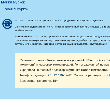
майкл муркок
майкл муркок
© 2001 — 2026 ООО «Арт Электроникс Проджект». Все права защищены.
Сайт может содержать контент, не предназначенный для лиц младше 18-ти ле
artelectronics.ru.
ArtElectronics.ru
— это интернет-журнал о самых обсуждаемых трендах будущег
современного актуального искусства, кино, музыки, дизайна, литературы, ар
актуального искусства. Интервью с художниками, писателями, футурологами
Сетевое издание
«Электронное искусство/Art Electronics»
. З
технологий и массовых коммуникаций. Регистрационный номер 
Учредитель и главный редактор:
Шулешко Павел Викторович
Телефон редакции:
+7 812 490-47-42
| Эл. почта редакции:
post@
Возрастная категория:
18+