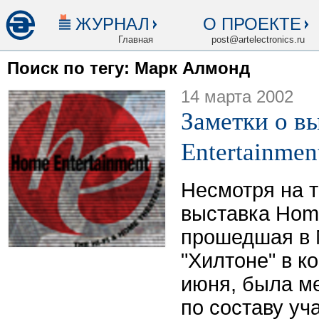
ЖУРНАЛ
О ПРОЕКТЕ
Главная
post@artelectronics.ru
Поиск по тегу: Марк Алмонд
14 марта 2002
Заметки о в
Entertainmen
Несмотря на т
выставка Home
прошедшая в 
"Хилтоне" в к
июня, была м
по составу уч