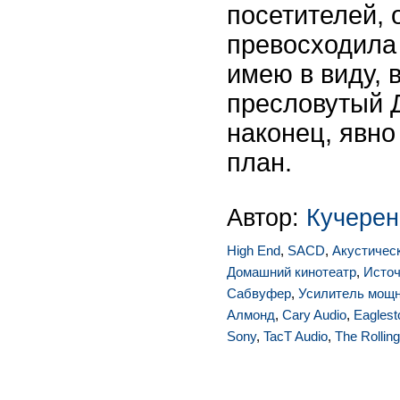
посетителей, 
превосходила 
имею в виду, 
пресловутый 
наконец, явно
план.
Автор:
Кучерен
High End
,
SACD
,
Акустичес
Домашний кинотеатр
,
Источ
Сабвуфер
,
Усилитель мощ
Алмонд
,
Cary Audio
,
Eagles
Sony
,
TacT Audio
,
The Rollin