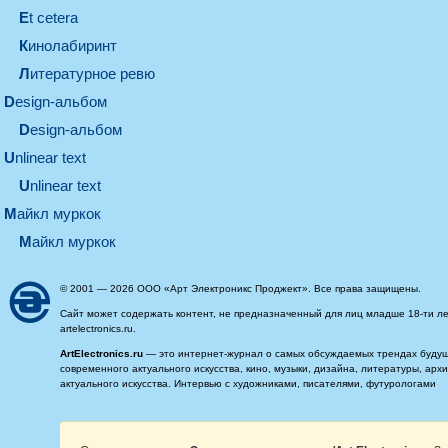
et cetera
кинолабиринт
литературное ревю
design-альбом
design-альбом
unlinear text
Unlinear text
майкл муркок
майкл муркок
© 2001 — 2026 ООО «Арт Электроникс Проджект». Все права защищены.
Сайт может содержать контент, не предназначенный для лиц младше 18-ти ле
artelectronics.ru.
ArtElectronics.ru
— это интернет-журнал о самых обсуждаемых трендах будущег
современного актуального искусства, кино, музыки, дизайна, литературы, ар
актуального искусства. Интервью с художниками, писателями, футурологами