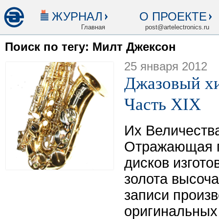
ЖУРНАЛ
О ПРОЕКТЕ
Главная
post@artelectronics.ru
Поиск по тегу: Милт Джексон
25 января 2012
Джазовый хи
Часть XIX
Их Величества
Отражающая п
дисков изгото
золота высоч
записи произ
оригинальных