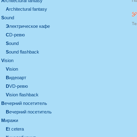
architectural fantasy
По
architectural fantasy
sound
Те
электрическое кафе
CD-ревю
sound
Sound flashback
vision
vision
видеоарт
DVD-ревю
Vision flashback
вечерний посетитель
вечерний посетитель
миражи
et cetera