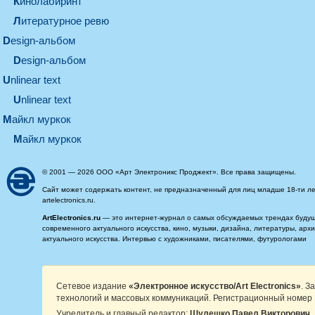
кинолабиринт
литературное ревю
design-альбом
design-альбом
unlinear text
Unlinear text
майкл муркок
майкл муркок
© 2001 — 2026 ООО «Арт Электроникс Проджект». Все права защищены.
Сайт может содержать контент, не предназначенный для лиц младше 18-ти ле
artelectronics.ru.
ArtElectronics.ru
— это интернет-журнал о самых обсуждаемых трендах будущег
современного актуального искусства, кино, музыки, дизайна, литературы, ар
актуального искусства. Интервью с художниками, писателями, футурологами
Сетевое издание
«Электронное искусство/Art Electronics»
. З
технологий и массовых коммуникаций. Регистрационный номер 
Учредитель и главный редактор:
Шулешко Павел Викторович