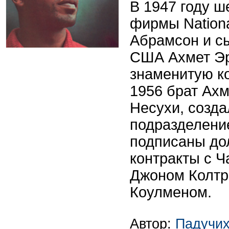
В 1947 году 
фирмы Nation
Абрамсон и сы
США Ахмет Эр
знаменитую ко
1956 брат Ахм
Несухи, созда
подразделени
подписаны до
контракты с 
Джоном Колтр
Коулменом.
Автор:
Падучих