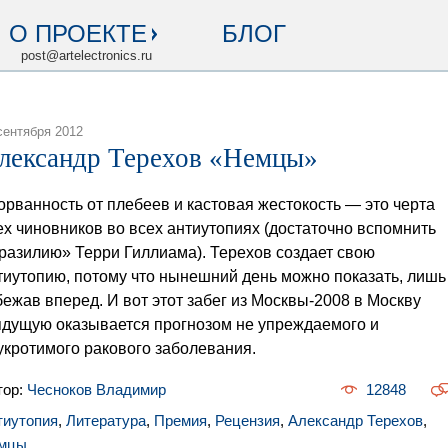
О ПРОЕКТЕ
БЛОГ
post@artelectronics.ru
сентября 2012
лександр Терехов «Немцы»
орванность от плебеев и кастовая жестокость — это черта
ех чиновников во всех антиутопиях (достаточно вспомнить
разилию» Терри Гиллиама). Терехов создает свою
тиутопию, потому что нынешний день можно показать, лишь
бежав вперед. И вот этот забег из Москвы-2008 в Москву
ядущую оказывается прогнозом не упреждаемого и
укротимого ракового заболевания.
тор:
Чесноков Владимир
12848
тиутопия
,
Литература
,
Премия
,
Рецензия
,
Александр Терехов
,
мцы