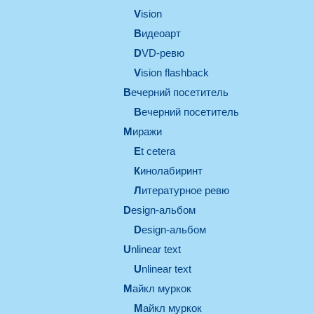
vision
видеоарт
DVD-ревю
Vision flashback
вечерний посетитель
вечерний посетитель
миражи
et cetera
кинолабиринт
литературное ревю
design-альбом
design-альбом
unlinear text
Unlinear text
майкл муркок
майкл муркок