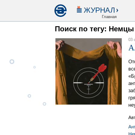
ЖУРНАЛ
Главная
Поиск по тегу: Немцы
03 
А
От
вс
«Б
ан
за
гр
не
Ав
Ан
Не