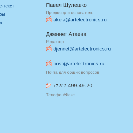
Павел Шулешко
re-текст
Продюсер и основатель
оры
akela@artelectronics.ru
ив
Дженнет Атаева
Редактор
djennet@artelectronics.ru
post@artelectronics.ru
Почта для общих вопросов
499-49-20
+7 812
Телефон/Факс