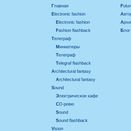
Главная
Futu
electronic fashion
Авт
electronic fashion
Арх
Fashion flashback
Блог
телеграф
миниатюры
телеграф
Telegraf flashback
architectural fantasy
architectural fantasy
sound
электрическое кафе
CD-ревю
sound
Sound flashback
vision