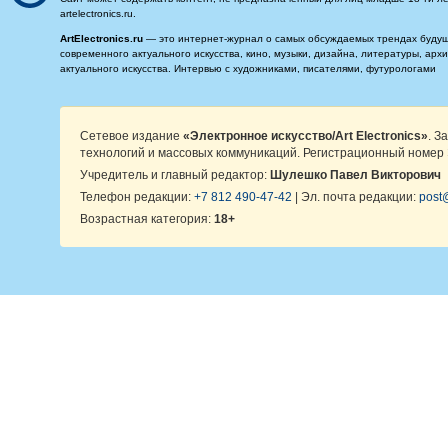
artelectronics.ru.
ArtElectronics.ru
— это интернет-журнал о самых обсуждаемых трендах будущег
современного актуального искусства, кино, музыки, дизайна, литературы, ар
актуального искусства. Интервью с художниками, писателями, футурологами
Сетевое издание
«Электронное искусство/Art Electronics»
. З
технологий и массовых коммуникаций. Регистрационный номер 
Учредитель и главный редактор:
Шулешко Павел Викторович
Телефон редакции:
+7 812 490-47-42
| Эл. почта редакции:
post@
Возрастная категория:
18+