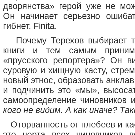
дворянства» герой уже не мо
Он начинает серьезно ошибат
гибнет. Finita.
Почему Терехов выбирает та
книги и тем самым приним
«прусского репортера»? Он в
суровую и хищную касту, стре
новый этнос, образовать анкла
и подчинить это «мы», высосат
самоопределение чиновников и
кого не видим. А как иначе? Та
Оторванность от плебеев и ка
это черта всех чиновников в