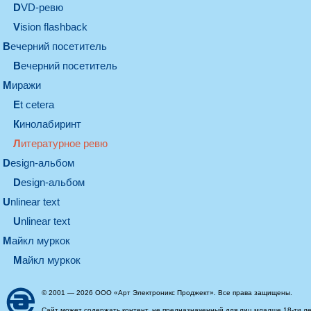
DVD-ревю
Vision flashback
вечерний посетитель
вечерний посетитель
миражи
et cetera
кинолабиринт
литературное ревю
design-альбом
design-альбом
unlinear text
Unlinear text
майкл муркок
майкл муркок
© 2001 — 2026 ООО «Арт Электроникс Проджект». Все права защищены.
Сайт может содержать контент, не предназначенный для лиц младше 18-ти ле