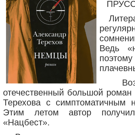
ПРУСС
Литерат
регул
сомнени
Ведь «
поэтом
плачевн
Возьм
отечественный большой роман
Терехова с симптоматичным 
Этим летом автор получ
«Нацбест».