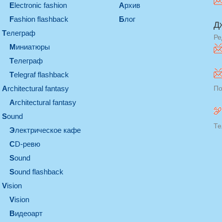
electronic fashion
Архив
Fashion flashback
Блог
Д
телеграф
Ре
миниатюры
телеграф
Telegraf flashback
architectural fantasy
По
architectural fantasy
sound
Те
электрическое кафе
CD-ревю
sound
Sound flashback
vision
vision
видеоарт