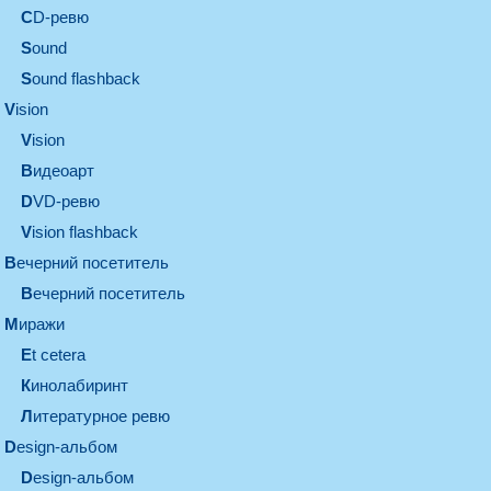
CD-ревю
sound
Sound flashback
vision
vision
видеоарт
DVD-ревю
Vision flashback
вечерний посетитель
вечерний посетитель
миражи
et cetera
кинолабиринт
литературное ревю
design-альбом
design-альбом