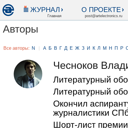
ЖУРНАЛ
О ПРОЕКТЕ
Главная
post@artelectronics.ru
Авторы
Все авторы:
N
|
А
Б
В
Г
Д
Е
Ж
З
И
К
Л
М
Н
П
Р
Чесноков Влад
Литературный обо
Литературный обо
Окончил аспирант
журналистики СПб
Шорт-лист премии 