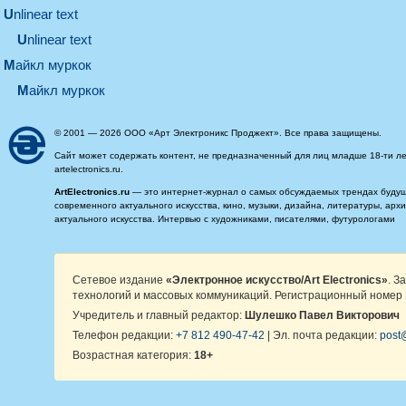
unlinear text
Unlinear text
майкл муркок
майкл муркок
© 2001 — 2026 ООО «Арт Электроникс Проджект». Все права защищены.
Сайт может содержать контент, не предназначенный для лиц младше 18-ти ле
artelectronics.ru.
ArtElectronics.ru
— это интернет-журнал о самых обсуждаемых трендах будущег
современного актуального искусства, кино, музыки, дизайна, литературы, ар
актуального искусства. Интервью с художниками, писателями, футурологами
Сетевое издание
«Электронное искусство/Art Electronics»
. З
технологий и массовых коммуникаций. Регистрационный номер 
Учредитель и главный редактор:
Шулешко Павел Викторович
Телефон редакции:
+7 812 490-47-42
| Эл. почта редакции:
post@
Возрастная категория:
18+