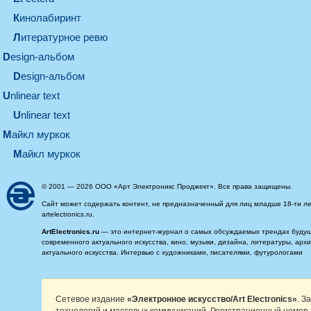
кинолабиринт
литературное ревю
design-альбом
design-альбом
unlinear text
Unlinear text
майкл муркок
майкл муркок
© 2001 — 2026 ООО «Арт Электроникс Проджект». Все права защищены.
Сайт может содержать контент, не предназначенный для лиц младше 18-ти ле
artelectronics.ru.
ArtElectronics.ru
— это интернет-журнал о самых обсуждаемых трендах будущег
современного актуального искусства, кино, музыки, дизайна, литературы, ар
актуального искусства. Интервью с художниками, писателями, футурологами
Сетевое издание
«Электронное искусство/Art Electronics»
. З
технологий и массовых коммуникаций. Регистрационный номер 