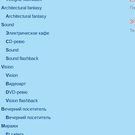
architectural fantasy
По
architectural fantasy
sound
Те
электрическое кафе
CD-ревю
sound
Sound flashback
vision
vision
видеоарт
DVD-ревю
Vision flashback
вечерний посетитель
вечерний посетитель
миражи
et cetera