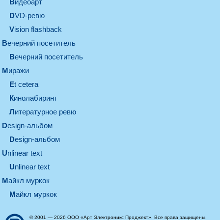
видеоарт
DVD-ревю
Vision flashback
вечерний посетитель
вечерний посетитель
миражи
et cetera
кинолабиринт
литературное ревю
design-альбом
design-альбом
unlinear text
Unlinear text
майкл муркок
майкл муркок
© 2001 — 2026 ООО «Арт Электроникс Проджект». Все права защищены.