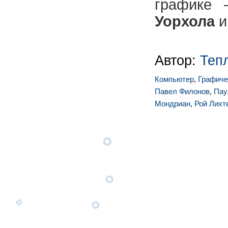
графике
Уорхола
Автор:
Теп
Компьютер
,
Графиче
Павел Филонов
,
Пау
Мондриан
,
Рой Лихт