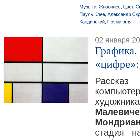
Музыка
,
Живопись
,
Цвет
,
С
Пауль Клее
,
Александр Ск
Кандинский
,
Поэма огня
02 января 2
Графика.
«цифре»:
Расска
компью
худож
Малевиче
Мондриа
стадия н