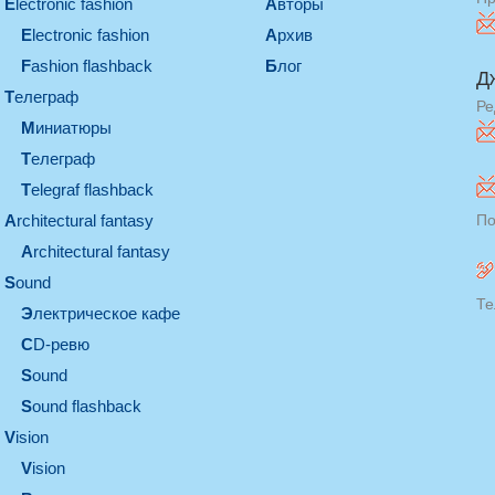
electronic fashion
Авторы
electronic fashion
Архив
Fashion flashback
Блог
Д
телеграф
Ре
миниатюры
телеграф
Telegraf flashback
architectural fantasy
По
architectural fantasy
sound
Те
электрическое кафе
CD-ревю
sound
Sound flashback
vision
vision