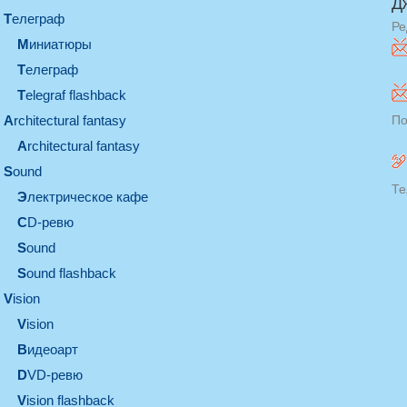
Д
телеграф
Ре
миниатюры
телеграф
Telegraf flashback
architectural fantasy
По
architectural fantasy
sound
Те
электрическое кафе
CD-ревю
sound
Sound flashback
vision
vision
видеоарт
DVD-ревю
Vision flashback