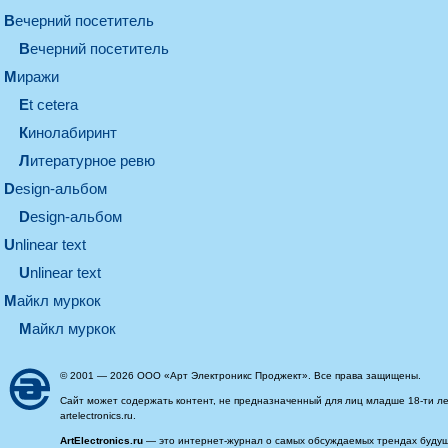
вечерний посетитель
вечерний посетитель
миражи
et cetera
кинолабиринт
литературное ревю
design-альбом
design-альбом
unlinear text
Unlinear text
майкл муркок
майкл муркок
© 2001 — 2026 ООО «Арт Электроникс Проджект». Все права защищены.
Сайт может содержать контент, не предназначенный для лиц младше 18-ти ле
artelectronics.ru.
ArtElectronics.ru
— это интернет-журнал о самых обсуждаемых трендах будущег