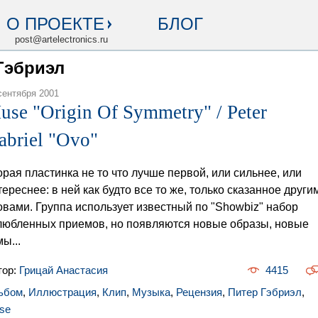
О ПРОЕКТЕ
БЛОГ
post@artelectronics.ru
 Гэбриэл
сентября 2001
use "Origin Of Symmetry" / Peter
abriel "Ovo"
орая пластинка не то что лучше первой, или сильнее, или
тереснее: в ней как будто все то же, только сказанное други
овами. Группа использует известный по "Showbiz" набор
любленных приемов, но появляются новые образы, новые
ы...
тор:
Грицай Анастасия
4415
ьбом
,
Иллюстрация
,
Клип
,
Музыка
,
Рецензия
,
Питер Гэбриэл
,
se