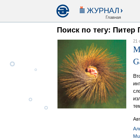
ЖУРНАЛ
Главная
Поиск по тегу: Питер
21 
M
G
Вт
ин
сл
из
тем
Ав
Ал
Mu