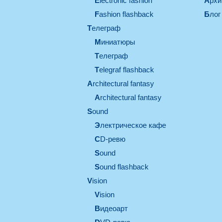
electronic fashion
Арх
Fashion flashback
Блог
телеграф
миниатюры
телеграф
Telegraf flashback
architectural fantasy
architectural fantasy
sound
электрическое кафе
CD-ревю
sound
Sound flashback
vision
vision
видеоарт