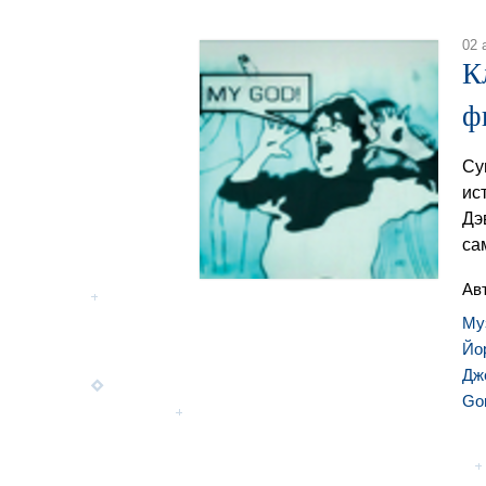
02 
К
ф
Су
ис
Дэ
са
Ав
Му
Йо
Дж
Gor