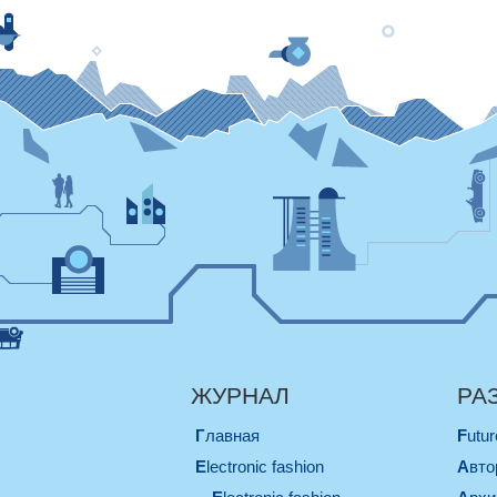
ЖУРНАЛ
РА
Главная
Futu
electronic fashion
Авт