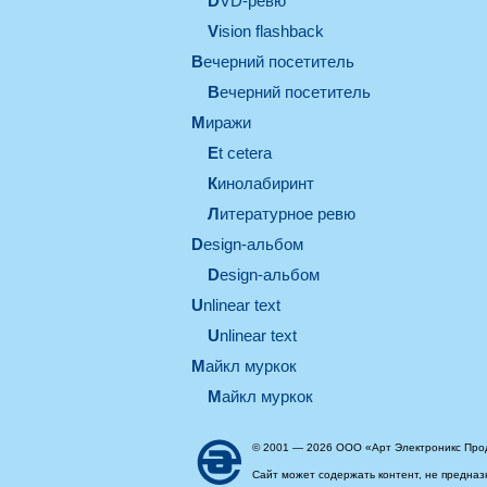
DVD-ревю
Vision flashback
вечерний посетитель
вечерний посетитель
миражи
et cetera
кинолабиринт
литературное ревю
design-альбом
design-альбом
unlinear text
Unlinear text
майкл муркок
майкл муркок
© 2001 — 2026 ООО «Арт Электроникс Про
Сайт может содержать контент, не предназ