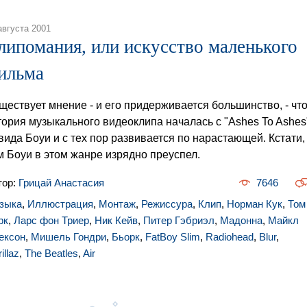
августа 2001
липомания, или искусство маленького
ильма
ществует мнение - и его придерживается большинство, - чт
тория музыкального видеоклипа началась с "Ashes To Ashes
вида Боуи и с тех пор развивается по нарастающей. Кстати,
м Боуи в этом жанре изрядно преуспел.
тор:
Грицай Анастасия
7646
зыка
,
Иллюстрация
,
Монтаж
,
Режиссура
,
Клип
,
Норман Кук
,
Том
рк
,
Ларс фон Триер
,
Ник Кейв
,
Питер Гэбриэл
,
Мадонна
,
Майкл
ексон
,
Мишель Гондри
,
Бьорк
,
FatBoy Slim
,
Radiohead
,
Blur
,
illaz
,
The Beatles
,
Air