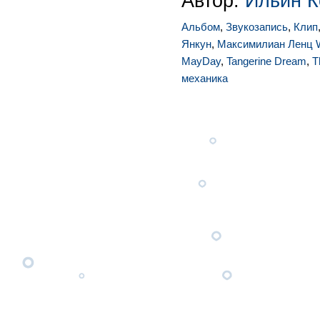
Автор:
Ильин К
Альбом
,
Звукозапись
,
Клип
Янкун
,
Максимилиан Ленц 
MayDay
,
Tangerine Dream
,
T
механика