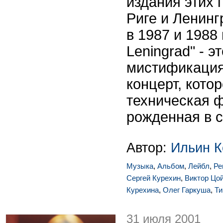
издания этих 
Риге и Ленинг
в 1987 и 1988 г
Leningrad" - э
мистификация
концерт, кото
техническая 
рожденная в с
Автор:
Ильин К
Музыка
,
Альбом
,
Лейбл
,
Ре
Сергей Курехин
,
Виктор Цо
Курехина
,
Олег Гаркуша
,
Ти
31 июля 2001