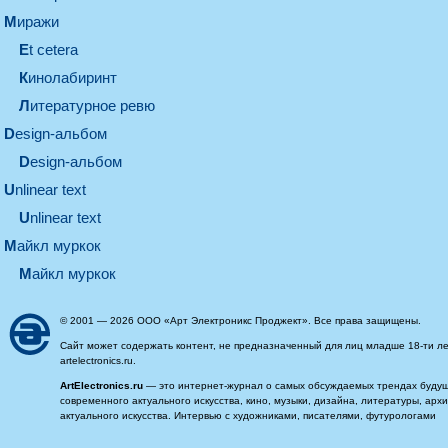
миражи
et cetera
кинолабиринт
литературное ревю
design-альбом
design-альбом
unlinear text
Unlinear text
майкл муркок
майкл муркок
© 2001 — 2026 ООО «Арт Электроникс Проджект». Все права защищены.
Сайт может содержать контент, не предназначенный для лиц младше 18-ти ле
artelectronics.ru.
ArtElectronics.ru
— это интернет-журнал о самых обсуждаемых трендах будущег
современного актуального искусства, кино, музыки, дизайна, литературы, ар
актуального искусства. Интервью с художниками, писателями, футурологами