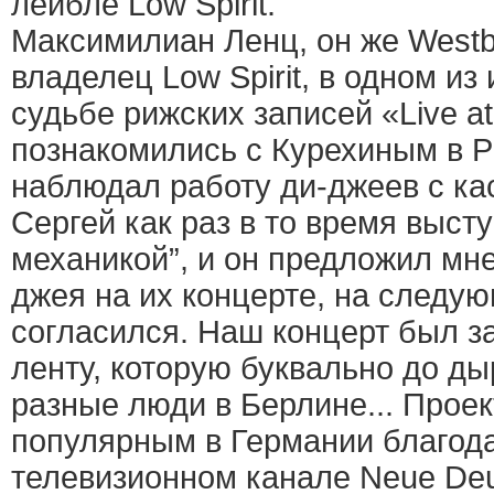
лейбле Low Spirit.
Максимилиан Ленц, он же Westb
владелец Low Spirit, в одном из
судьбе рижских записей «Live a
познакомились с Курехиным в Риг
наблюдал работу ди-джеев с ка
Сергей как раз в то время высту
механикой”, и он предложил мне
джея на их концерте, на следу
согласился. Наш концерт был з
ленту, которую буквально до д
разные люди в Берлине... Прое
популярным в Германии благод
телевизионном канале Neue Deut