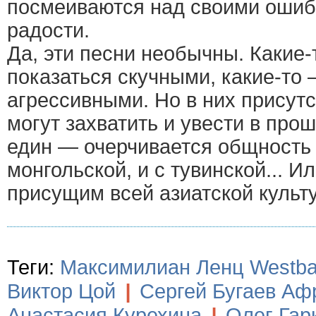
посмеиваются над своими ошиб
радости.
Да, эти песни необычны. Какие-
показаться скучными, какие-то
агрессивными. Но в них присут
могут захватить и увести в про
един — очерчивается общность 
монгольской, и с тувинской... И
присущим всей азиатской культ
Теги:
Максимилиан Ленц Westb
Виктор Цой
|
Сергей Бугаев Аф
Анастасия Курехина
|
Олег Гар