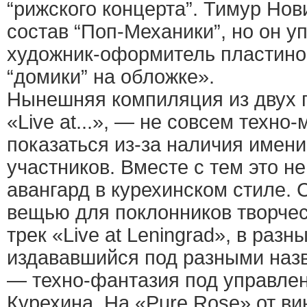
“рижского концерта”. Тимур Нов
состав “Поп-Механики”, но он у
художник-оформитель пластинок.
“домики” на обложке».
Нынешняя компиляция из двух п
«Live at...», — не совсем техно
показаться из-за наличия имен
участников. Вместе с тем это н
авангард в курехинском стиле.
вещью для поклонников творчес
трек «Live at Leningrad», в раз
издававшийся под разными наз
— техно-фантазия под управле
Курехина. На «Pure Rose» от ви