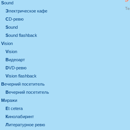
sound
Те
электрическое кафе
CD-ревю
sound
Sound flashback
vision
vision
видеоарт
DVD-ревю
Vision flashback
вечерний посетитель
вечерний посетитель
миражи
et cetera
кинолабиринт
литературное ревю