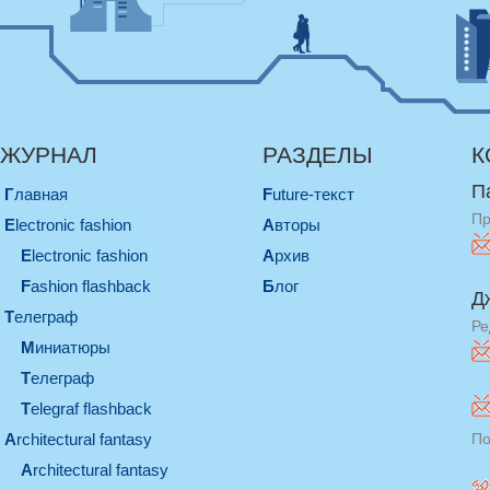
ЖУРНАЛ
РАЗДЕЛЫ
К
П
Главная
Future-текст
Пр
electronic fashion
Авторы
electronic fashion
Архив
Fashion flashback
Блог
Д
телеграф
Ре
миниатюры
телеграф
Telegraf flashback
architectural fantasy
По
architectural fantasy