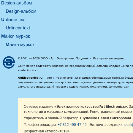
design-альбом
design-альбом
unlinear text
Unlinear text
майкл муркок
майкл муркок
© 2001 — 2026 ООО «Арт Электроникс Проджект». Все права защищены.
Сайт может содержать контент, не предназначенный для лиц младше 18-ти ле
artelectronics.ru.
ArtElectronics.ru
— это интернет-журнал о самых обсуждаемых трендах будущег
современного актуального искусства, кино, музыки, дизайна, литературы, ар
актуального искусства. Интервью с художниками, писателями, футурологами
Сетевое издание
«Электронное искусство/Art Electronics»
. З
технологий и массовых коммуникаций. Регистрационный номер 
Учредитель и главный редактор:
Шулешко Павел Викторович
Телефон редакции:
+7 812 490-47-42
| Эл. почта редакции:
post@
Возрастная категория:
18+