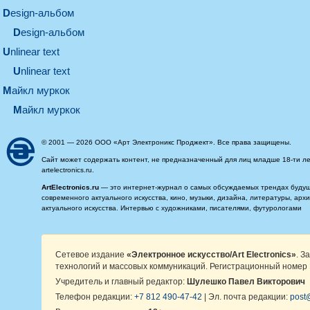
design-альбом
design-альбом
unlinear text
Unlinear text
майкл муркок
майкл муркок
© 2001 — 2026 ООО «Арт Электроникс Проджект». Все права защищены.
Сайт может содержать контент, не предназначенный для лиц младше 18-ти ле
artelectronics.ru.
ArtElectronics.ru
— это интернет-журнал о самых обсуждаемых трендах будущег
современного актуального искусства, кино, музыки, дизайна, литературы, ар
актуального искусства. Интервью с художниками, писателями, футурологами
Сетевое издание
«Электронное искусство/Art Electronics»
. З
технологий и массовых коммуникаций. Регистрационный номер 
Учредитель и главный редактор:
Шулешко Павел Викторович
Телефон редакции:
+7 812 490-47-42
| Эл. почта редакции:
post@