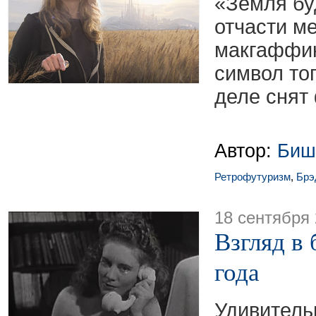
«Земля бу
отчасти ме
макгаффин,
символ тог
деле снят
Автор:
Биш
Ретрофутуризм
,
Брэ
18 сентября
Взгляд в
года
Удивите