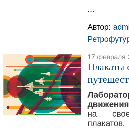
...
Автор:
adm
Ретрофуту
17 февраля 
Плакаты 
путешест
Лаборат
движени
на сво
плакат