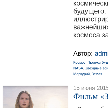
космиче
будуще
иллюст
важнейших
космоса з
Автор:
adm
Космос
,
Прогноз бу
NASA
,
Звездные во
Меркурий
,
Земля
15 июня 201
Фильм «З