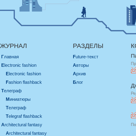
ЖУРНАЛ
РАЗДЕЛЫ
К
П
Главная
Future-текст
Пр
electronic fashion
Авторы
electronic fashion
Архив
Fashion flashback
Блог
Д
телеграф
Ре
миниатюры
телеграф
Telegraf flashback
architectural fantasy
По
architectural fantasy