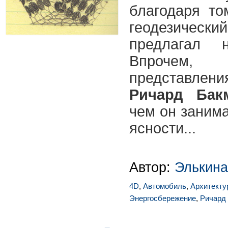
благодаря то
геодезическ
предлагал н
Впрочем
представлени
Ричард Бак
чем он занима
ясности...
Автор:
Элькина
4D
,
Автомобиль
,
Архитекту
Энергосбережение
,
Ричард