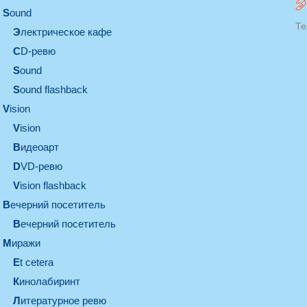
sound
Те
электрическое кафе
CD-ревю
sound
Sound flashback
vision
vision
видеоарт
DVD-ревю
Vision flashback
вечерний посетитель
вечерний посетитель
миражи
et cetera
кинолабиринт
литературное ревю