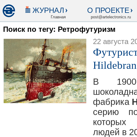
ЖУРНАЛ
О ПРОЕКТЕ
Главная
post@artelectronics.ru
Поиск по тегу: Ретрофутуризм
22 августа 2
Футурист
Hildebran
В 1900
шоколадн
фабрика
H
серию по
которых 
людей в 20