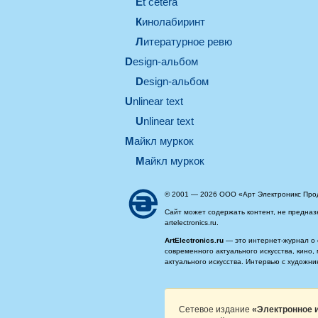
et cetera
кинолабиринт
литературное ревю
design-альбом
design-альбом
unlinear text
Unlinear text
майкл муркок
майкл муркок
© 2001 — 2026 ООО «Арт Электроникс Про
Сайт может содержать контент, не предназ
artelectronics.ru.
ArtElectronics.ru
— это интернет-журнал о 
современного актуального искусства, кино
актуального искусства. Интервью с художн
Сетевое издание
«Электронное и