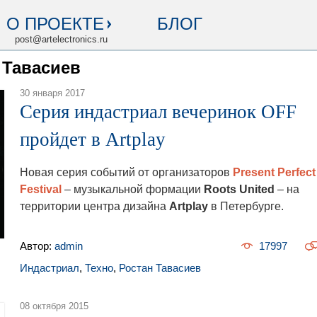
О ПРОЕКТЕ
БЛОГ
post@artelectronics.ru
 Тавасиев
30 января 2017
Серия индастриал вечеринок OFF
пройдет в Artplay
Новая серия событий от организаторов
Present Perfect
Festival
– музыкальной формации
Roots United
– на
территории центра дизайна
Artplay
в Петербурге.
Автор:
admin
17997
Индастриал
,
Техно
,
Ростан Тавасиев
08 октября 2015