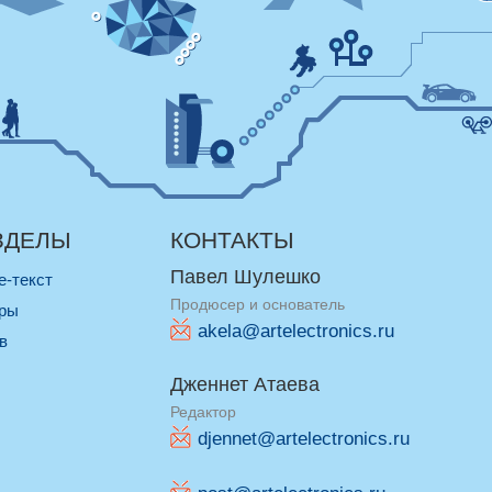
ЗДЕЛЫ
КОНТАКТЫ
Павел Шулешко
re-текст
Продюсер и основатель
оры
akela@artelectronics.ru
ив
Дженнет Атаева
Редактор
djennet@artelectronics.ru