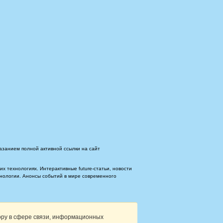
азанием полной активной ссылки на сайт
 технологиях. Интерактивные future-статьи, новости
ехнологии. Анонсы событий в мире современного
ору в сфере связи, информационных