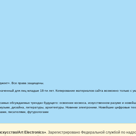
джект». Все права защищены.
наченный для лиц младше 18-ти лет. Копирование материалов сайта возможно только с ук
самых обсуждаемых трендах будущего: освоении космоса, искусственном разуме и новейших
, музыки, дизайна, литературы, архитектуры. Новинки электроники. Новейшие цифровые т
иками, писателями, футурологами
скусство/Art Electronics»
. Зарегистрировано Федеральной службой по надз