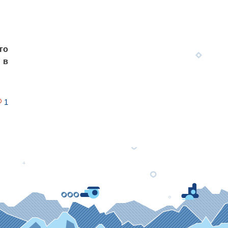
го
 в
1