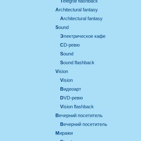
Telegraf flashback
architectural fantasy
architectural fantasy
sound
электрическое кафе
CD-ревю
sound
Sound flashback
vision
vision
видеоарт
DVD-ревю
Vision flashback
вечерний посетитель
вечерний посетитель
миражи