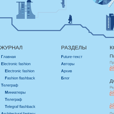
ЖУРНАЛ
РАЗДЕЛЫ
К
П
Главная
Future-текст
Пр
electronic fashion
Авторы
electronic fashion
Архив
Fashion flashback
Блог
Д
телеграф
Ре
миниатюры
телеграф
Telegraf flashback
architectural fantasy
По