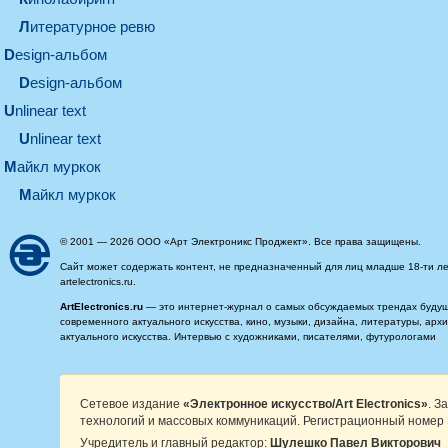
литературное ревю
design-альбом
design-альбом
unlinear text
Unlinear text
майкл муркок
майкл муркок
© 2001 — 2026 ООО «Арт Электроникс Проджект». Все права защищены.
Сайт может содержать контент, не предназначенный для лиц младше 18-ти ле
artelectronics.ru.
ArtElectronics.ru
— это интернет-журнал о самых обсуждаемых трендах будущег
современного актуального искусства, кино, музыки, дизайна, литературы, ар
актуального искусства. Интервью с художниками, писателями, футурологами
Сетевое издание
«Электронное искусство/Art Electronics»
. З
технологий и массовых коммуникаций. Регистрационный номер 
Учредитель и главный редактор:
Шулешко Павел Викторович