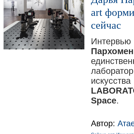
art форми
сейчас
Интервью
Пархомен
единст
лаборат
искус
LABORAT
Space
.
Автор:
Ата