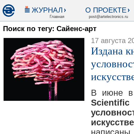
ЖУРНАЛ
О ПРОЕКТЕ
Главная
post@artelectronics.ru
Поиск по тегу: Сайенс-арт
17 августа 2
Издана к
условнос
искусств
В июне в
Scientific
условн
искусстве
написаны