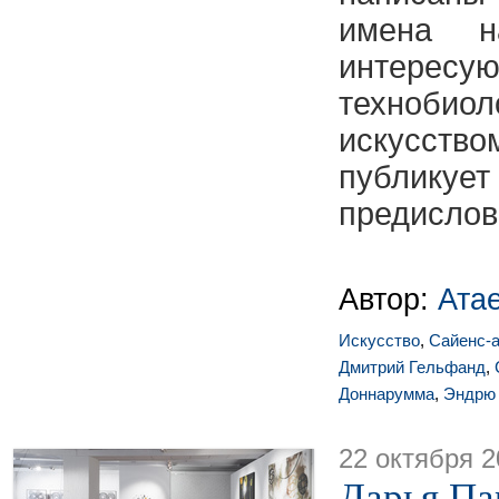
имена 
интересу
технобиол
искусст
публи
предислови
Автор:
Ата
Искусство
,
Сайенс-а
Дмитрий Гельфанд
,
Доннарумма
,
Эндрю
22 октября 2
Дарья Па