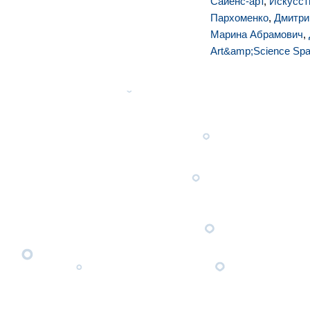
Сайенс-арт
,
Искусст
Пархоменко
,
Дмитри
Марина Абрамович
,
Art&amp;Science Sp