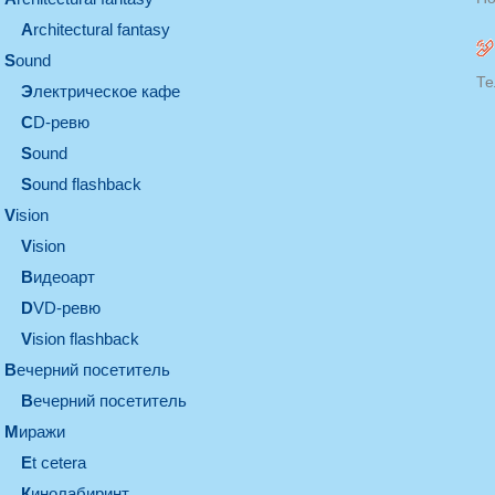
architectural fantasy
sound
Те
электрическое кафе
CD-ревю
sound
Sound flashback
vision
vision
видеоарт
DVD-ревю
Vision flashback
вечерний посетитель
вечерний посетитель
миражи
et cetera
кинолабиринт