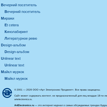
вечерний посетитель
вечерний посетитель
миражи
et cetera
кинолабиринт
литературное ревю
design-альбом
design-альбом
unlinear text
Unlinear text
майкл муркок
майкл муркок
© 2001 — 2026 ООО «Арт Электроникс Проджект». Все права защищены.
Сайт может содержать контент, не предназначенный для лиц младше 18-ти ле
artelectronics.ru.
ArtElectronics.ru
— это интернет-журнал о самых обсуждаемых трендах будущег