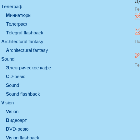
Д
телеграф
Ре
миниатюры
телеграф
Telegraf flashback
architectural fantasy
По
architectural fantasy
sound
Те
электрическое кафе
CD-ревю
sound
Sound flashback
vision
vision
видеоарт
DVD-ревю
Vision flashback