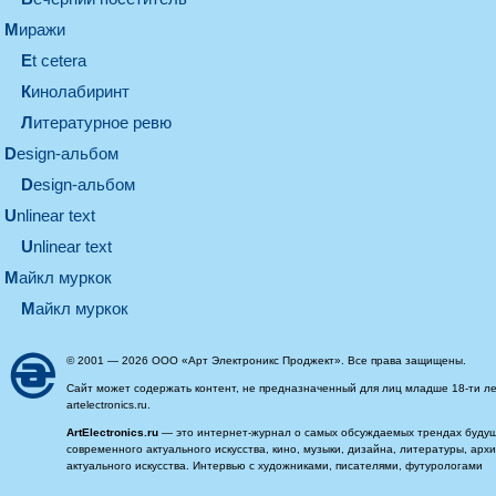
миражи
et cetera
кинолабиринт
литературное ревю
design-альбом
design-альбом
unlinear text
Unlinear text
майкл муркок
майкл муркок
© 2001 — 2026 ООО «Арт Электроникс Проджект». Все права защищены.
Сайт может содержать контент, не предназначенный для лиц младше 18-ти ле
artelectronics.ru.
ArtElectronics.ru
— это интернет-журнал о самых обсуждаемых трендах будущег
современного актуального искусства, кино, музыки, дизайна, литературы, ар
актуального искусства. Интервью с художниками, писателями, футурологами