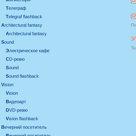
телеграф
Telegraf flashback
architectural fantasy
По
architectural fantasy
sound
Те
электрическое кафе
CD-ревю
sound
Sound flashback
vision
vision
видеоарт
DVD-ревю
Vision flashback
вечерний посетитель
вечерний посетитель