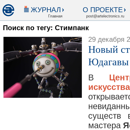
ЖУРНАЛ
О ПРОЕКТЕ
Главная
post@artelectronics.ru
Поиск по тегу: Стимпанк
29 декабря 
Новый ст
Юдагавы
В
Цен
искусств
открыв
невидан
существ 
мастера
Я