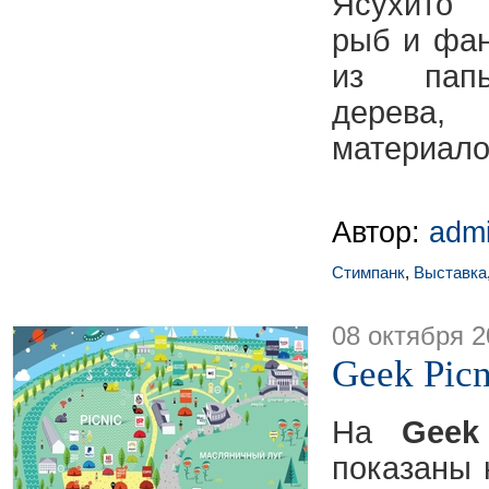
Ясухито 
рыб и фан
из папь
дерева,
материало
Автор:
adm
Стимпанк
,
Выставка
08 октября 2
Geek Picn
На
Geek
показаны 