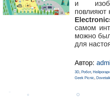
и изобр
повлияют 
Electronic
самом инт
можно был
для насто
Автор:
adm
3D
,
Робот
,
Нейрогар
Geek Picnic
,
Dovetail