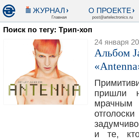
ЖУРНАЛ
О ПРОЕКТЕ
Главная
post@artelectronics.ru
Поиск по тегу: Трип-хоп
24 января 2
Альбом J
«Antenna
Примити
пришли 
мрачным
отгол
задумчиво
и те, кт