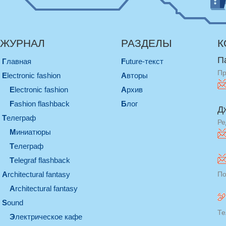
ЖУРНАЛ
РАЗДЕЛЫ
К
П
Главная
Future-текст
Пр
electronic fashion
Авторы
electronic fashion
Архив
Fashion flashback
Блог
Д
телеграф
Ре
миниатюры
телеграф
Telegraf flashback
architectural fantasy
По
architectural fantasy
sound
Те
электрическое кафе