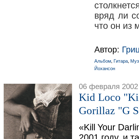
столкнетс
вряд ли с
что он из 
Автор:
Гри
Альбом
,
Гитара
,
Муз
Йохансон
06 февраля 2002
Kid Loco "Kil
Gorillaz "G S
«Kill Your Dar
2001 году, и т