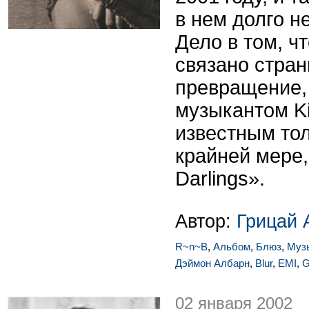
в нем долго н
Дело в том, ч
связано стран
превращение,
музыкантом K
известным тол
крайней мере, 
Darlings».
Автор:
Грицай 
R~n~B
,
Альбом
,
Блюз
,
Муз
Дэймон Албарн
,
Blur
,
EMI
,
G
02 января 2002