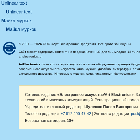
unlinear text
Unlinear text
майкл муркок
майкл муркок
© 2001 — 2026 ООО «Арт Электроникс Проджект». Все права защищены.
Сайт может содержать контент, не предназначенный для лиц младше 18-ти ле
artelectronics.ru.
ArtElectronics.ru
— это интернет-журнал о самых обсуждаемых трендах будущег
современного актуального искусства, кино, музыки, дизайна, литературы, ар
актуального искусства. Интервью с художниками, писателями, футурологами
Сетевое издание
«Электронное искусство/Art Electronics»
. З
технологий и массовых коммуникаций. Регистрационный номер 
Учредитель и главный редактор:
Шулешко Павел Викторович
Телефон редакции:
+7 812 490-47-42
| Эл. почта редакции:
post@
Возрастная категория:
18+