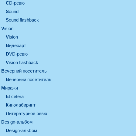
CD-ревю
sound
Sound flashback
vision
vision
видеоарт
DVD-ревю
Vision flashback
вечерний посетитель
вечерний посетитель
миражи
et cetera
кинолабиринт
литературное ревю
design-альбом
design-альбом