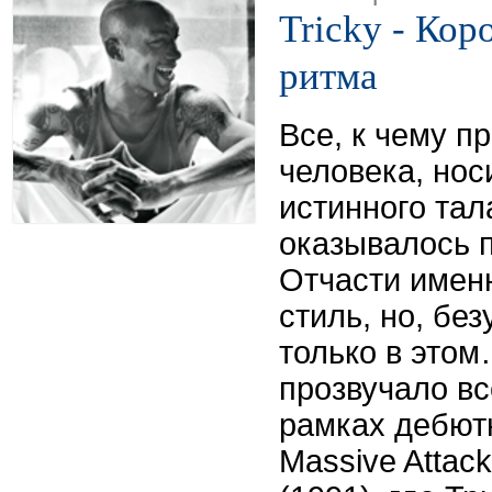
Tricky - Кор
ритма
Все, к чему п
человека, нос
истинного тал
оказывалось 
Отчасти именн
стиль, но, бе
только в это
прозвучало все
рамках дебют
Massive Attac