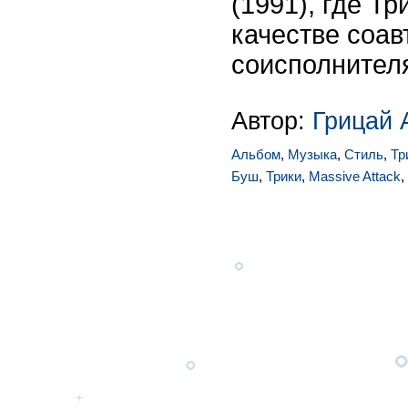
(1991), где Тр
качестве соав
соисполнител
Автор:
Грицай 
Альбом
,
Музыка
,
Стиль
,
Тр
Буш
,
Трики
,
Massive Attack
,