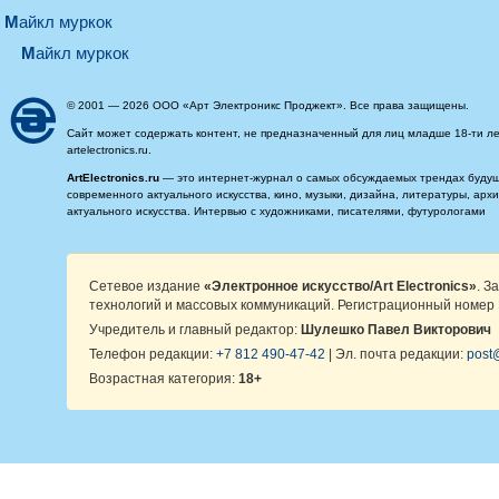
майкл муркок
майкл муркок
© 2001 — 2026 ООО «Арт Электроникс Проджект». Все права защищены.
Сайт может содержать контент, не предназначенный для лиц младше 18-ти ле
artelectronics.ru.
ArtElectronics.ru
— это интернет-журнал о самых обсуждаемых трендах будущег
современного актуального искусства, кино, музыки, дизайна, литературы, ар
актуального искусства. Интервью с художниками, писателями, футурологами
Сетевое издание
«Электронное искусство/Art Electronics»
. З
технологий и массовых коммуникаций. Регистрационный номер 
Учредитель и главный редактор:
Шулешко Павел Викторович
Телефон редакции:
+7 812 490-47-42
| Эл. почта редакции:
post@
Возрастная категория:
18+