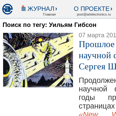
ЖУРНАЛ
О ПРОЕКТЕ
Главная
post@artelectronics.ru
Поиск по тегу: Уильям Гибсон
07 марта 20
Прошлое 
научной 
Сергея Ши
Продолже
научной 
годы п
страницах
«New Wo