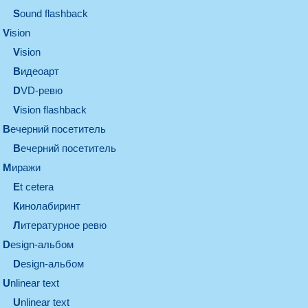
Sound flashback
vision
vision
видеоарт
DVD-ревю
Vision flashback
вечерний посетитель
вечерний посетитель
миражи
et cetera
кинолабиринт
литературное ревю
design-альбом
design-альбом
unlinear text
Unlinear text