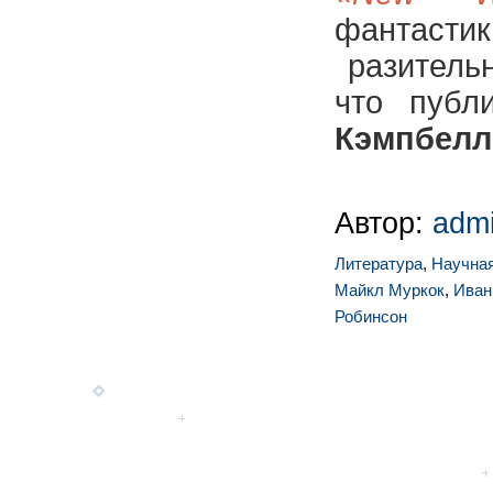
фантас
разительн
что публ
Кэмпбелл
Автор:
adm
Литература
,
Научная
Майкл Муркок
,
Иван
Робинсон