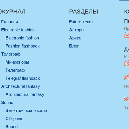
ЖУРНАЛ
РАЗДЕЛЫ
К
П
Главная
Future-текст
Пр
electronic fashion
Авторы
electronic fashion
Архив
Fashion flashback
Блог
Д
телеграф
Ре
миниатюры
телеграф
Telegraf flashback
architectural fantasy
По
architectural fantasy
sound
Те
электрическое кафе
CD-ревю
sound