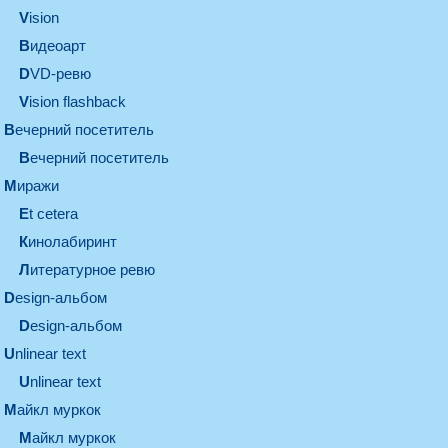
vision
видеоарт
DVD-ревю
Vision flashback
вечерний посетитель
вечерний посетитель
миражи
et cetera
кинолабиринт
литературное ревю
design-альбом
design-альбом
unlinear text
Unlinear text
майкл муркок
майкл муркок