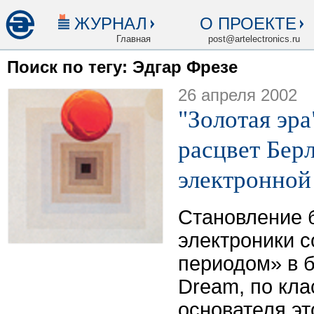
ЖУРНАЛ
О ПРОЕКТЕ
Главная
post@artelectronics.ru
Поиск по тегу: Эдгар Фрезе
26 апреля 2002
"Золотая эра
расцвет Бер
электронно
Становление 
электроники 
периодом» в б
Dream, по кл
основателя эт