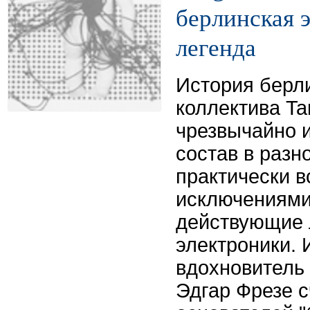
берлинская 
легенда
История берли
коллектива Ta
чрезвычайно и
состав в разн
практически в
исключениями
действующие 
электроники.
вдохновитель 
Эдгар Фрезе с