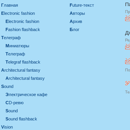
П
Главная
Future-текст
Пр
electronic fashion
Авторы
electronic fashion
Архив
Fashion flashback
Блог
Д
телеграф
Ре
миниатюры
телеграф
Telegraf flashback
architectural fantasy
По
architectural fantasy
sound
Те
электрическое кафе
CD-ревю
sound
Sound flashback
vision