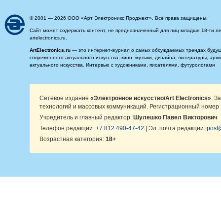
© 2001 — 2026 ООО «Арт Электроникс Проджект». Все права защищены.
Сайт может содержать контент, не предназначенный для лиц младше 18-ти ле
artelectronics.ru.
ArtElectronics.ru
— это интернет-журнал о самых обсуждаемых трендах будущег
современного актуального искусства, кино, музыки, дизайна, литературы, ар
актуального искусства. Интервью с художниками, писателями, футурологами
Сетевое издание
«Электронное искусство/Art Electronics»
. З
технологий и массовых коммуникаций. Регистрационный номер 
Учредитель и главный редактор:
Шулешко Павел Викторович
Телефон редакции:
+7 812 490-47-42
| Эл. почта редакции:
post@
Возрастная категория:
18+