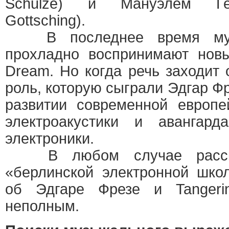
Schulze) и Мануэлем Гет
Gottsching).
В последнее время музы
прохладно воспринимают новы
Dream. Но когда речь заходит 
роль, которую сыграли Эдгар Фр
развитии современной европ
электроакустики и авангард
электроники.
В любом случае расска
«берлинской электронной шко
об Эдгаре Фрезе и Tanger
неполным.