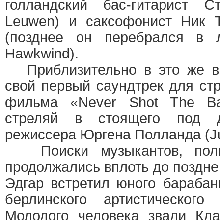
голландский бас-гитарист С
Leuwen) и саксофонист Ник Т
(позднее он перебрался в л
Hawkwind).
Приблизительно в это же вр
свой первый саундтрек для стр
фильма «Never Shot The B
стреляй в стоящего под д
режиссера Юргена Полланда (Jur
Поиски музыкантов, полны
продолжались вплоть до поздней
Эдгар встретил юного бараба
берлинского артистического 
Молодого человека звали Кл