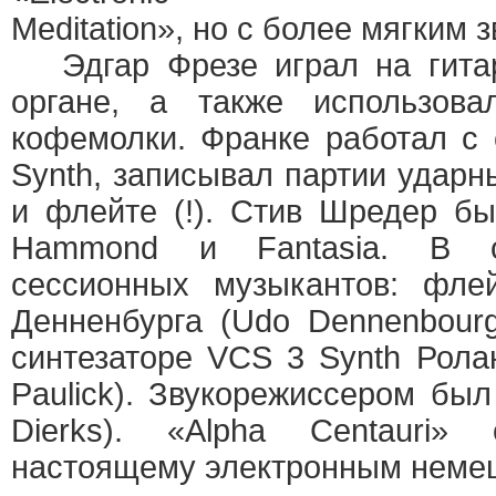
Meditation», но с более мягким 
Эдгар Фрезе играл на гитар
органе, а также использова
кофемолки. Франке работал с
Synth, записывал партии ударн
и флейте (!). Стив Шредер б
Hammond и Fantasia. В с
сессионных музыкантов: фле
Денненбурга (Udo Dennenbour
синтезаторе VCS 3 Synth Рола
Paulick). Звукорежиссером был
Dierks). «Alpha Centauri
настоящему электронным неме