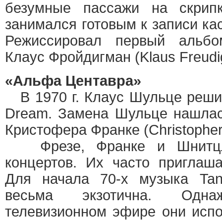
безумные пассажи на скрип
занимался готовым к записи ка
Режиссировал первый альбо
Клаус Фройдигман (Klaus Freudi
«Альфа Центавра»
В 1970 г. Клаус Шульце решил
Dream. Замена Шульце нашлас
Кристофера Франке (Christopher
Фрезе, Франке и Шнитцле
концертов. Их часто приглаш
Для начала 70-х музыка Tan
весьма экзотична. Од
телевизионном эфире они исп