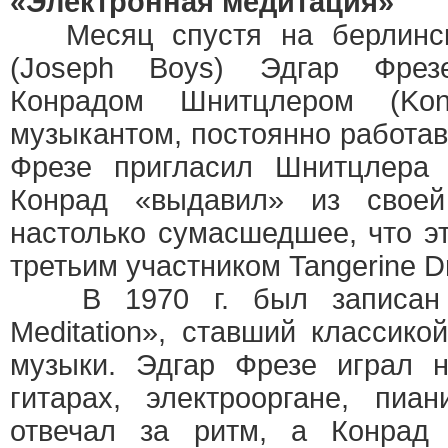
«Электронная медитация»
Месяц спустя на берлинск
(Joseph Boys) Эдгар Фрез
Конрадом Шнитцлером (Kon
музыкантом, постоянно работав
Фрезе пригласил Шнитцлера 
Конрад «выдавил» из своей
настолько сумасшедшее, что эт
третьим участником Tangerine D
В 1970 г. был записан ал
Meditation», ставший классико
музыки. Эдгар Фрезе играл н
гитарах, электрооргане, пиа
отвечал за ритм, а Конрад