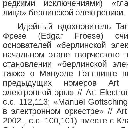
редкими исключениями) «гл
лица» берлинской электроники.
Идейный вдохновитель Tang
Фрезе (Edgar Froese) сч
основателей «берлинской эле
начальном этапе творческого 
становлении «берлинской эле
также о Мануэле Геттшинге в
предыдущих номеров Art E
электронной эры» // Art Electr
с.с. 112,113; «Manuel Gottschi
в электронном оркестре» // Art
2002 , c.c. 100,101) вместе с 