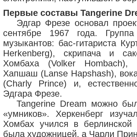
Первые составы Tangerine D
Эдгар Фрезе основал проект
сентябре 1967 года. Группа
музыкантов: бас-гитариста Кур
Herkenberg), скрипача и са
Хомбаха (Volker Hombach),
Хапшаш (Lanse Hapshash), вок
(Charly Prince) и, естественн
Эдгара Фрезе.
Tangerine Dream можно было
«умников». Херкенберг изуча
Хомбах учился в берлинской 
была художницей, а Чарли При