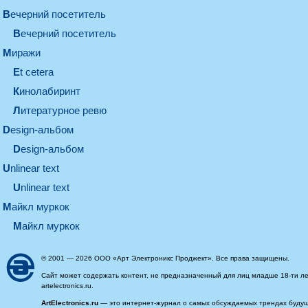
вечерний посетитель
вечерний посетитель
миражи
et cetera
кинолабиринт
литературное ревю
design-альбом
design-альбом
unlinear text
Unlinear text
майкл муркок
майкл муркок
© 2001 — 2026 ООО «Арт Электроникс Проджект». Все права защищены.
Сайт может содержать контент, не предназначенный для лиц младше 18-ти ле
artelectronics.ru.
ArtElectronics.ru
— это интернет-журнал о самых обсуждаемых трендах будущег