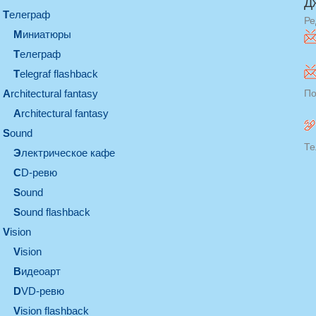
Д
телеграф
Ре
миниатюры
телеграф
Telegraf flashback
architectural fantasy
По
architectural fantasy
sound
Те
электрическое кафе
CD-ревю
sound
Sound flashback
vision
vision
видеоарт
DVD-ревю
Vision flashback