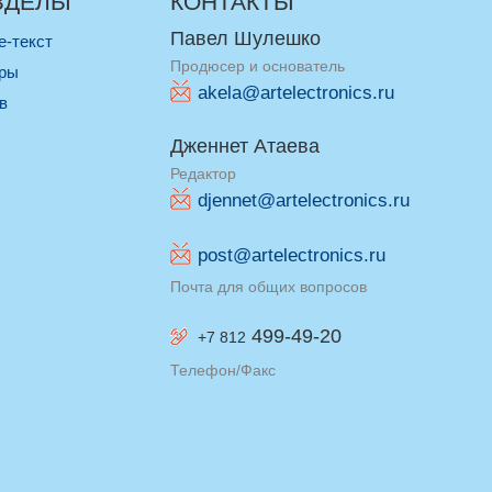
ЗДЕЛЫ
КОНТАКТЫ
Павел Шулешко
re-текст
Продюсер и основатель
оры
akela@artelectronics.ru
ив
Дженнет Атаева
Редактор
djennet@artelectronics.ru
post@artelectronics.ru
Почта для общих вопросов
499-49-20
+7 812
Телефон/Факс