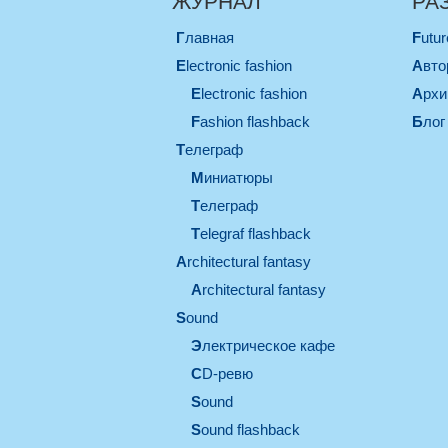
ЖУРНАЛ
РА
Главная
Futu
electronic fashion
Авт
electronic fashion
Арх
Fashion flashback
Блог
телеграф
миниатюры
телеграф
Telegraf flashback
architectural fantasy
architectural fantasy
sound
электрическое кафе
CD-ревю
sound
Sound flashback