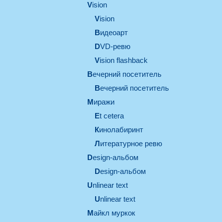
vision
vision
видеоарт
DVD-ревю
Vision flashback
вечерний посетитель
вечерний посетитель
миражи
et cetera
кинолабиринт
литературное ревю
design-альбом
design-альбом
unlinear text
Unlinear text
майкл муркок