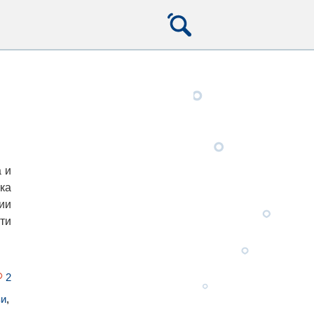
 и
ка
ии
ти
2
зи
,