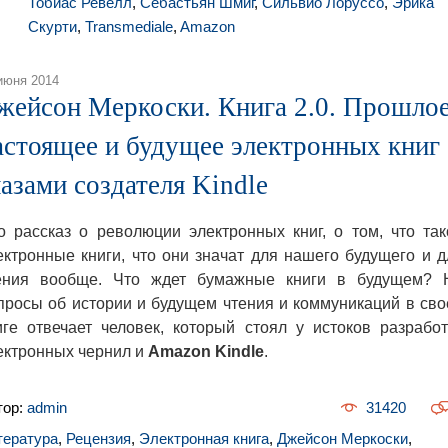
Тобиас Ревелл
,
Себастьян Шмиг
,
Сильвио Лоруссо
,
Эрика
Скурти
,
Transmediale
,
Amazon
июня 2014
жейсон Меркоски. Книга 2.0. Прошлое
астоящее и будущее электронных книг
лазами создателя Kindle
о рассказ о революции электронных книг, о том, что так
ектронные книги, что они значат для нашего будущего и д
ения вообще. Что ждет бумажные книги в будущем? 
просы об истории и будущем чтения и коммуникаций в сво
иге отвечает человек, который стоял у истоков разработ
ектронных чернил и
Amazon Kindle
.
тор:
admin
31420
тература
,
Рецензия
,
Электронная книга
,
Джейсон Меркоски
,