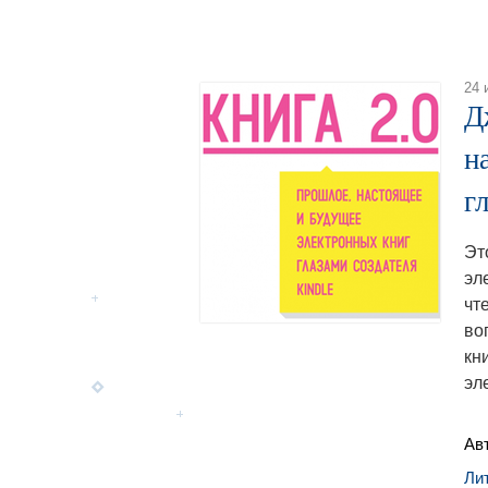
24 
Д
н
г
Эт
эл
чт
во
кн
эл
Ав
Ли