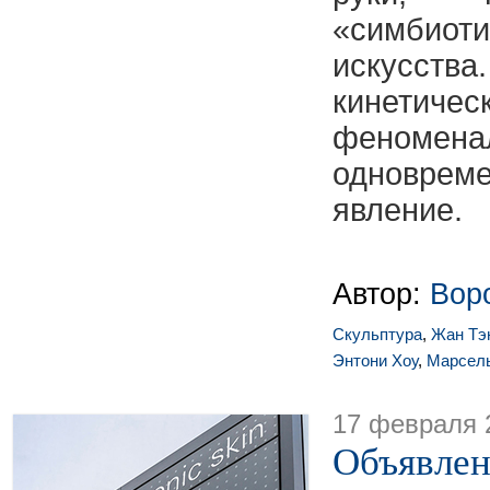
«симби
искусст
кинетиче
фено
одновре
явление.
Автор:
Вор
Скульптура
,
Жан Тэ
Энтони Хоу
,
Марсел
17 февраля 
Объявлен