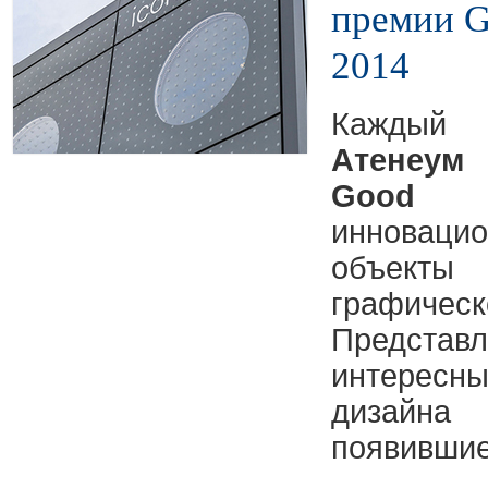
премии G
2014
Кажды
Атенеум
н
Good D
инноваци
объекты
графич
Предс
интересн
дизай
появившиес