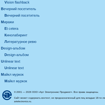
Vision flashback
вечерний посетитель
вечерний посетитель
миражи
et cetera
кинолабиринт
литературное ревю
design-альбом
design-альбом
unlinear text
Unlinear text
майкл муркок
майкл муркок
© 2001 — 2026 ООО «Арт Электроникс Проджект». Все права защищены.
Сайт может содержать контент, не предназначенный для лиц младше 18-ти ле
artelectronics.ru.