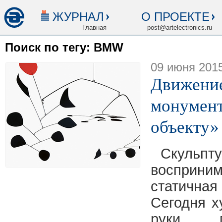
ЖУРНАЛ
О ПРОЕКТЕ
Главная
post@artelectronics.ru
Поиск по тегу: BMW
09 июня 201
Движение
монумент
объекту»
Скульп
восприни
статична
Cегодня х
руки, 