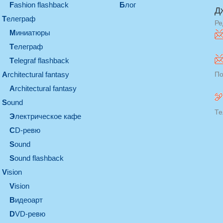
Fashion flashback
Блог
Д
телеграф
Ре
миниатюры
телеграф
Telegraf flashback
architectural fantasy
По
architectural fantasy
sound
Те
электрическое кафе
CD-ревю
sound
Sound flashback
vision
vision
видеоарт
DVD-ревю