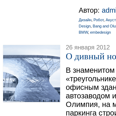
Автор:
adm
Дизайн
,
Робот
,
Акуст
Design
,
Bang and Olu
BMW
,
embedesign
26 января 2012
О дивный н
В знаменитом
«треугольник
офисным здан
автозаводом 
Олимпия, на 
паркинга стро