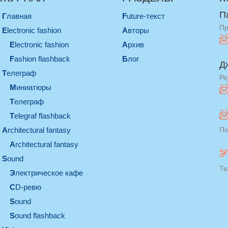
П
Главная
Future-текст
Пр
electronic fashion
Авторы
electronic fashion
Архив
Fashion flashback
Блог
Д
телеграф
Ре
миниатюры
телеграф
Telegraf flashback
architectural fantasy
По
architectural fantasy
sound
Те
электрическое кафе
CD-ревю
sound
Sound flashback