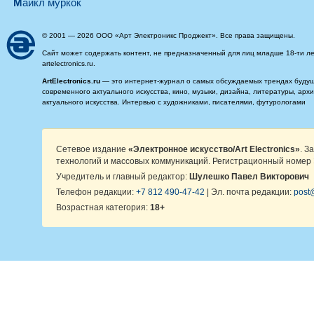
майкл муркок
© 2001 — 2026 ООО «Арт Электроникс Проджект». Все права защищены.
Сайт может содержать контент, не предназначенный для лиц младше 18-ти ле
artelectronics.ru.
ArtElectronics.ru
— это интернет-журнал о самых обсуждаемых трендах будущег
современного актуального искусства, кино, музыки, дизайна, литературы, ар
актуального искусства. Интервью с художниками, писателями, футурологами
Сетевое издание
«Электронное искусство/Art Electronics»
. З
технологий и массовых коммуникаций. Регистрационный номер 
Учредитель и главный редактор:
Шулешко Павел Викторович
Телефон редакции:
+7 812 490-47-42
| Эл. почта редакции:
post@
Возрастная категория:
18+