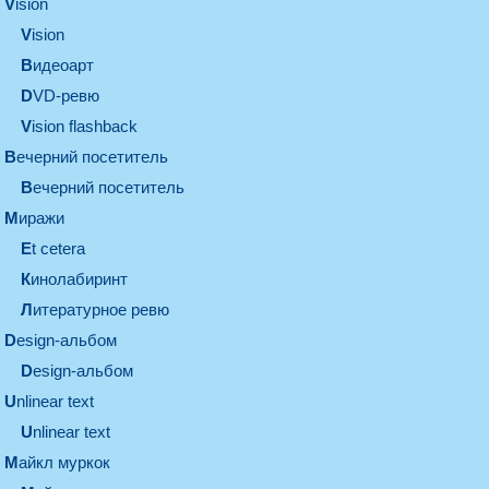
vision
vision
видеоарт
DVD-ревю
Vision flashback
вечерний посетитель
вечерний посетитель
миражи
et cetera
кинолабиринт
литературное ревю
design-альбом
design-альбом
unlinear text
Unlinear text
майкл муркок