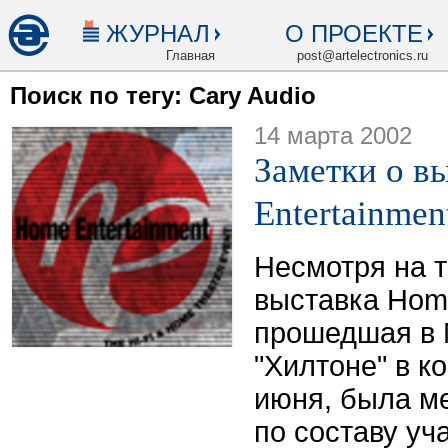
ЖУРНАЛ
О ПРОЕКТЕ
Главная
post@artelectronics.ru
Поиск по тегу: Cary Audio
14 марта 2002
Заметки о в
Entertainmen
Несмотря на т
выставка Home
прошедшая в 
"Хилтоне" в к
июня, была м
по составу уч