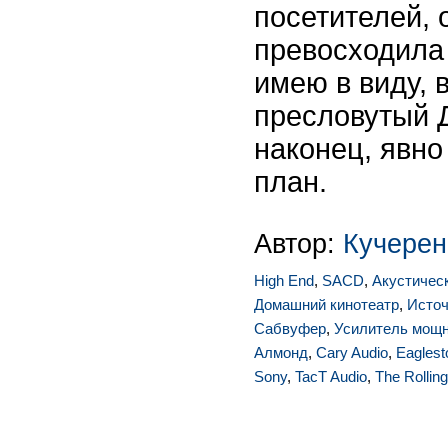
посетителей, 
превосходила 
имею в виду, 
пресловутый 
наконец, явно
план.
Автор:
Кучерен
High End
,
SACD
,
Акустичес
Домашний кинотеатр
,
Источ
Сабвуфер
,
Усилитель мощ
Алмонд
,
Cary Audio
,
Eagles
Sony
,
TacT Audio
,
The Rollin