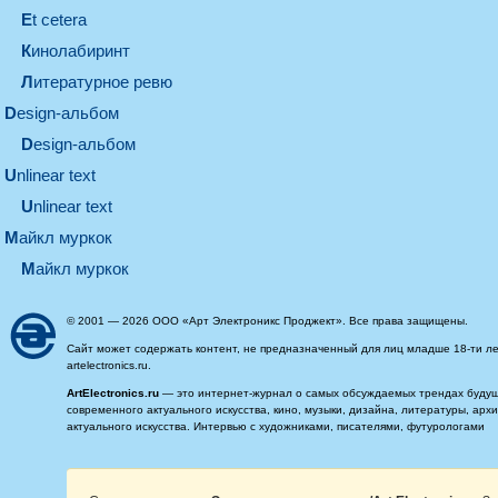
et cetera
кинолабиринт
литературное ревю
design-альбом
design-альбом
unlinear text
Unlinear text
майкл муркок
майкл муркок
© 2001 — 2026 ООО «Арт Электроникс Проджект». Все права защищены.
Сайт может содержать контент, не предназначенный для лиц младше 18-ти ле
artelectronics.ru.
ArtElectronics.ru
— это интернет-журнал о самых обсуждаемых трендах будущег
современного актуального искусства, кино, музыки, дизайна, литературы, ар
актуального искусства. Интервью с художниками, писателями, футурологами