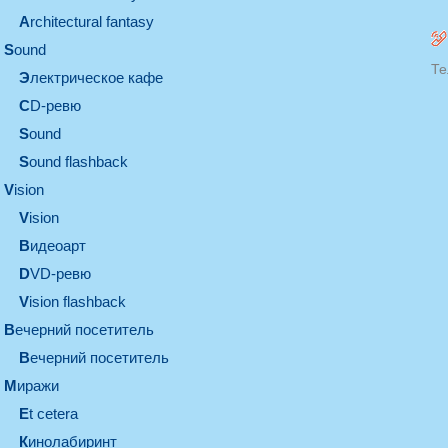
architectural fantasy
sound
Те
электрическое кафе
CD-ревю
sound
Sound flashback
vision
vision
видеоарт
DVD-ревю
Vision flashback
вечерний посетитель
вечерний посетитель
миражи
et cetera
кинолабиринт