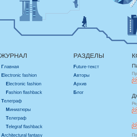
ЖУРНАЛ
РАЗДЕЛЫ
К
П
Главная
Future-текст
Пр
electronic fashion
Авторы
electronic fashion
Архив
Fashion flashback
Блог
Д
телеграф
Ре
миниатюры
телеграф
Telegraf flashback
architectural fantasy
По