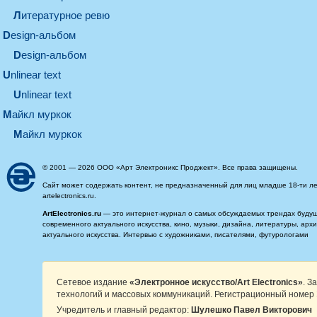
литературное ревю
design-альбом
design-альбом
unlinear text
Unlinear text
майкл муркок
майкл муркок
© 2001 — 2026 ООО «Арт Электроникс Проджект». Все права защищены.
Сайт может содержать контент, не предназначенный для лиц младше 18-ти ле
artelectronics.ru.
ArtElectronics.ru
— это интернет-журнал о самых обсуждаемых трендах будущег
современного актуального искусства, кино, музыки, дизайна, литературы, ар
актуального искусства. Интервью с художниками, писателями, футурологами
Сетевое издание
«Электронное искусство/Art Electronics»
. З
технологий и массовых коммуникаций. Регистрационный номер 
Учредитель и главный редактор:
Шулешко Павел Викторович