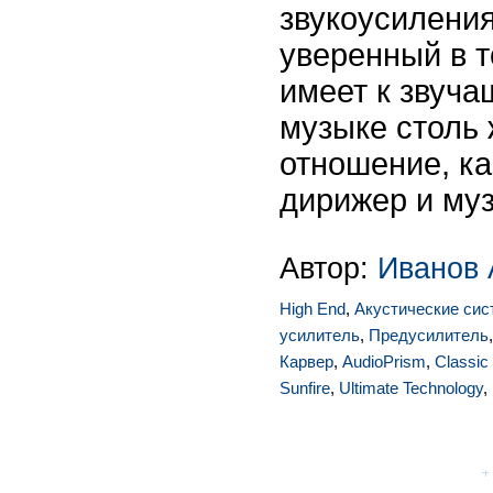
звукоусиления
уверенный в т
имеет к звуча
музыке столь
отношение, ка
дирижер и му
Автор:
Иванов 
High End
,
Акустические си
усилитель
,
Предусилитель
Карвер
,
AudioPrism
,
Classic
Sunfire
,
Ultimate Technology
,