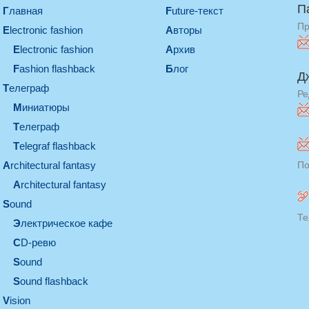
П
Главная
Future-текст
Пр
electronic fashion
Авторы
electronic fashion
Архив
Fashion flashback
Блог
Д
телеграф
Ре
миниатюры
телеграф
Telegraf flashback
architectural fantasy
По
architectural fantasy
sound
Те
электрическое кафе
CD-ревю
sound
Sound flashback
vision