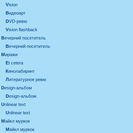
vision
видеоарт
DVD-ревю
Vision flashback
вечерний посетитель
вечерний посетитель
миражи
et cetera
кинолабиринт
литературное ревю
design-альбом
design-альбом
unlinear text
Unlinear text
майкл муркок
майкл муркок