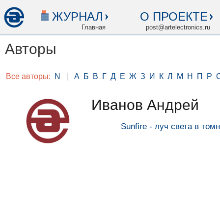
ЖУРНАЛ
О ПРОЕКТЕ
Главная
post@artelectronics.ru
Авторы
Все авторы:
N
|
А
Б
В
Г
Д
Е
Ж
З
И
К
Л
М
Н
П
Р
Иванов Андрей
Sunfire - луч света в то