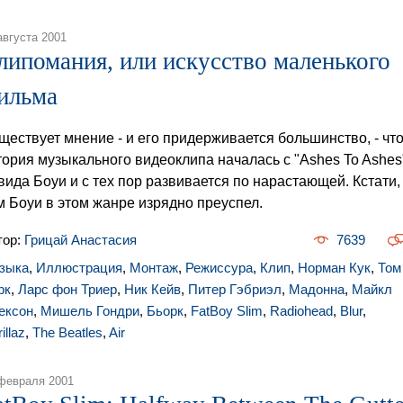
августа 2001
липомания, или искусство маленького
ильма
ществует мнение - и его придерживается большинство, - чт
тория музыкального видеоклипа началась с "Ashes To Ashes
вида Боуи и с тех пор развивается по нарастающей. Кстати,
м Боуи в этом жанре изрядно преуспел.
тор:
Грицай Анастасия
7639
зыка
,
Иллюстрация
,
Монтаж
,
Режиссура
,
Клип
,
Норман Кук
,
Том
рк
,
Ларс фон Триер
,
Ник Кейв
,
Питер Гэбриэл
,
Мадонна
,
Майкл
ексон
,
Мишель Гондри
,
Бьорк
,
FatBoy Slim
,
Radiohead
,
Blur
,
illaz
,
The Beatles
,
Air
февраля 2001