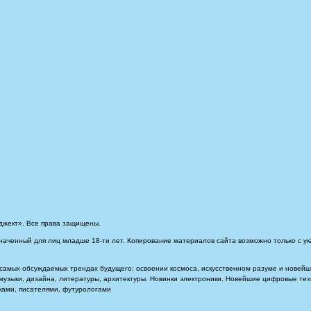
джект». Все права защищены.
наченный для лиц младше 18-ти лет. Копирование материалов сайта возможно только с ук
самых обсуждаемых трендах будущего: освоении космоса, искусственном разуме и новейших
, музыки, дизайна, литературы, архитектуры. Новинки электроники. Новейшие цифровые т
иками, писателями, футурологами