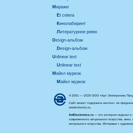
миражи
et cetera
кинолабиринт
литературное ревю
design-альбом
design-альбом
unlinear text
Unlinear text
майкл муркок
майкл муркок
© 2001 — 2026 ООО «Арт Электроникс Про
Сайт может содержать контент, не предназ
artelectronics.ru.
ArtElectronics.ru
— это интернет-журнал о 
современного актуального искусства, кино
актуального искусства. Интервью с художн