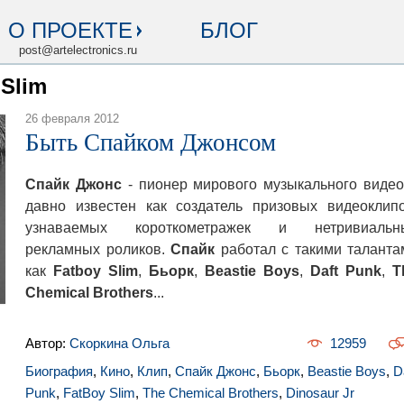
О ПРОЕКТЕ
БЛОГ
post@artelectronics.ru
 Slim
26 февраля 2012
Быть Спайком Джонсом
Спайк Джонс
- пионер мирового музыкального видео
давно известен как создатель призовых видеоклипо
узнаваемых короткометражек и нетривиальн
рекламных роликов.
Спайк
работал с такими таланта
как
Fatboy Slim
,
Бьорк
,
Beastie Boys
,
Daft Punk
,
T
Chemical Brothers
...
Автор:
Скоркина Ольга
12959
Биография
,
Кино
,
Клип
,
Спайк Джонс
,
Бьорк
,
Beastie Boys
,
D
Punk
,
FatBoy Slim
,
The Chemical Brothers
,
Dinosaur Jr