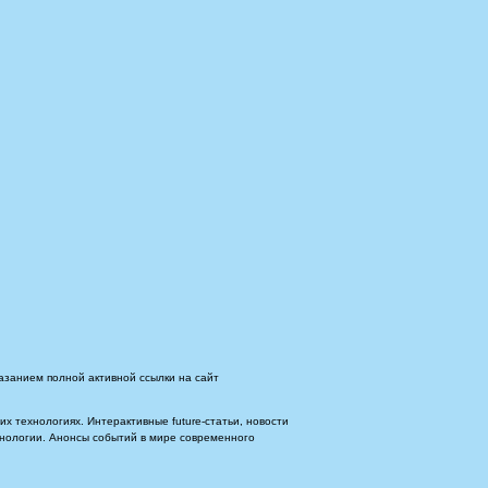
азанием полной активной ссылки на сайт
 технологиях. Интерактивные future-статьи, новости
ехнологии. Анонсы событий в мире современного