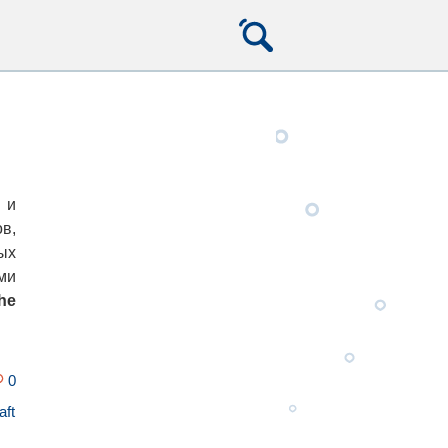
 и
в,
ых
ми
he
0
aft