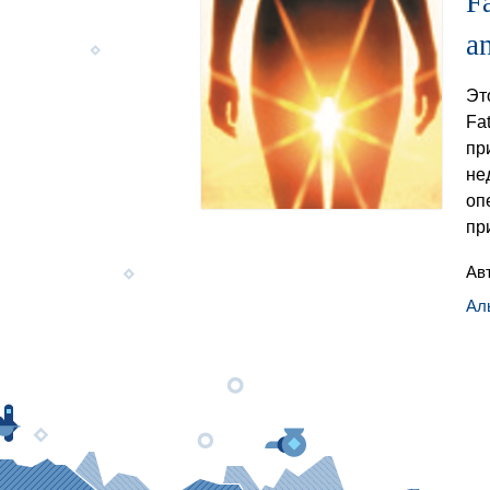
F
a
Эт
Fa
пр
не
оп
пр
Ав
Ал