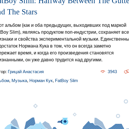
atBoy Slim: Halfway Between The Gutte
nd The Stars
от альбом (как и оба предыдущих, выходивших под маркой
tBoy Slim), являясь продуктом поп-индустрии, сохраняет все
изнаки и свойства экспериментальной музыки. Единственн
достаток Нормана Кука в том, что он всегда заметно
ережает время, и когда его произведения становятся
изнанными, он уже давно трудится над другими.
тор:
Грицай Анастасия
3943
ьбом
,
Музыка
,
Норман Кук
,
FatBoy Slim