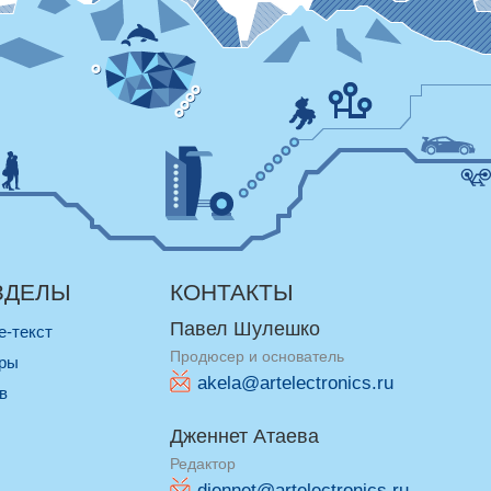
ЗДЕЛЫ
КОНТАКТЫ
Павел Шулешко
re-текст
Продюсер и основатель
оры
akela@artelectronics.ru
ив
Дженнет Атаева
Редактор
djennet@artelectronics.ru