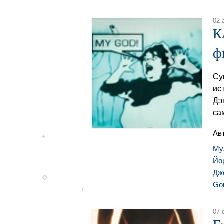
02 
К
ф
Су
ис
Дэ
са
Ав
Му
Йо
Дж
Gor
07 