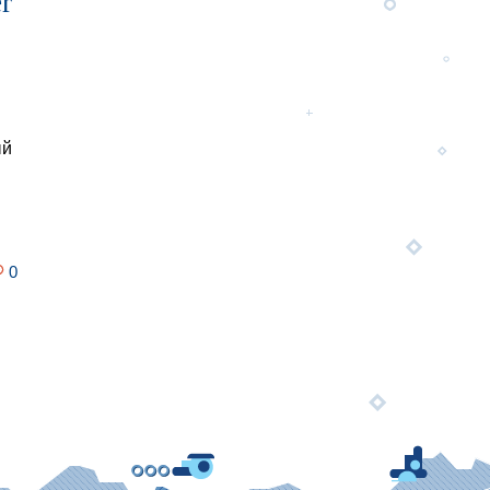
r
ый
0