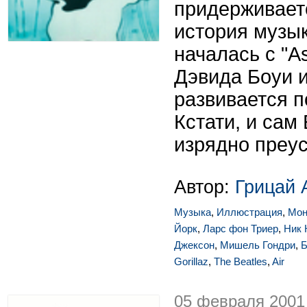
придерживаетс
история музы
началась с "A
Дэвида Боуи и
развивается 
Кстати, и сам
изрядно преус
Автор:
Грицай 
Музыка
,
Иллюстрация
,
Мон
Йорк
,
Ларс фон Триер
,
Ник 
Джексон
,
Мишель Гондри
,
Б
Gorillaz
,
The Beatles
,
Air
05 февраля 2001