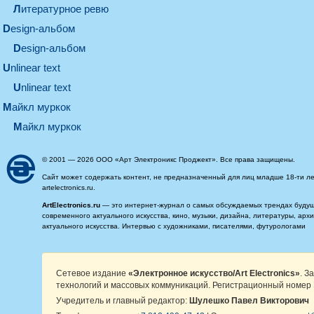
литературное ревю
design-альбом
design-альбом
unlinear text
Unlinear text
майкл муркок
майкл муркок
© 2001 — 2026 ООО «Арт Электроникс Проджект». Все права защищены.
Сайт может содержать контент, не предназначенный для лиц младше 18-ти ле
artelectronics.ru.
ArtElectronics.ru
— это интернет-журнал о самых обсуждаемых трендах будущег
современного актуального искусства, кино, музыки, дизайна, литературы, ар
актуального искусства. Интервью с художниками, писателями, футурологами
Сетевое издание
«Электронное искусство/Art Electronics»
. З
технологий и массовых коммуникаций. Регистрационный номер 
Учредитель и главный редактор:
Шулешко Павел Викторович