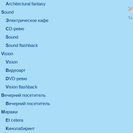
architectural fantasy
sound
Те
электрическое кафе
CD-ревю
sound
Sound flashback
vision
vision
видеоарт
DVD-ревю
Vision flashback
вечерний посетитель
вечерний посетитель
миражи
et cetera
кинолабиринт