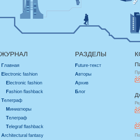
ЖУРНАЛ
РАЗДЕЛЫ
К
П
Главная
Future-текст
Пр
electronic fashion
Авторы
electronic fashion
Архив
Fashion flashback
Блог
Д
телеграф
Ре
миниатюры
телеграф
Telegraf flashback
architectural fantasy
По