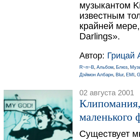
музыкантом K
известным тол
крайней мере, 
Darlings».
Автор:
Грицай 
R~n~B
,
Альбом
,
Блюз
,
Муз
Дэймон Албарн
,
Blur
,
EMI
,
G
02 августа 2001
Клипомания,
маленького 
Существует мн