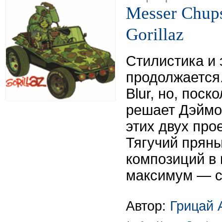
Messer Chups
Gorillaz
Стилистика и 
продолжается.
Blur, но, поск
решает Дэймо
этих двух про
Тягучий пряны
композиций в
максимум — с
Автор:
Грицай 