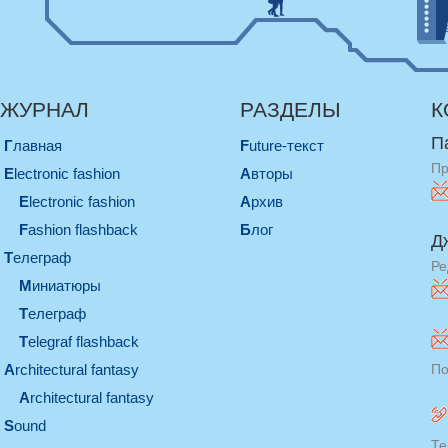
ЖУРНАЛ
РАЗДЕЛЫ
К
П
Главная
Future-текст
Пр
electronic fashion
Авторы
electronic fashion
Архив
Fashion flashback
Блог
Д
телеграф
Ре
миниатюры
телеграф
Telegraf flashback
architectural fantasy
По
architectural fantasy
sound
Те