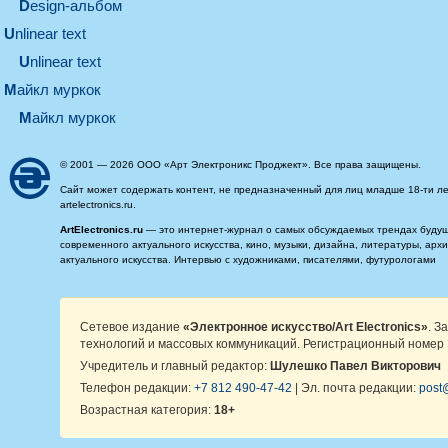
design-альбом
unlinear text
Unlinear text
майкл муркок
майкл муркок
© 2001 — 2026 ООО «Арт Электроникс Проджект». Все права защищены.
Сайт может содержать контент, не предназначенный для лиц младше 18-ти ле
artelectronics.ru.
ArtElectronics.ru
— это интернет-журнал о самых обсуждаемых трендах будущег
современного актуального искусства, кино, музыки, дизайна, литературы, ар
актуального искусства. Интервью с художниками, писателями, футурологами
Сетевое издание
«Электронное искусство/Art Electronics»
. З
технологий и массовых коммуникаций. Регистрационный номер 
Учредитель и главный редактор:
Шулешко Павел Викторович
Телефон редакции:
+7 812 490-47-42
| Эл. почта редакции:
post@
Возрастная категория:
18+