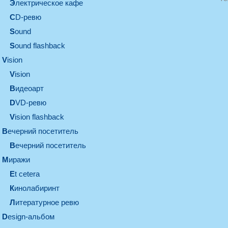
электрическое кафе
CD-ревю
sound
Sound flashback
vision
vision
видеоарт
DVD-ревю
Vision flashback
вечерний посетитель
вечерний посетитель
миражи
et cetera
кинолабиринт
литературное ревю
design-альбом