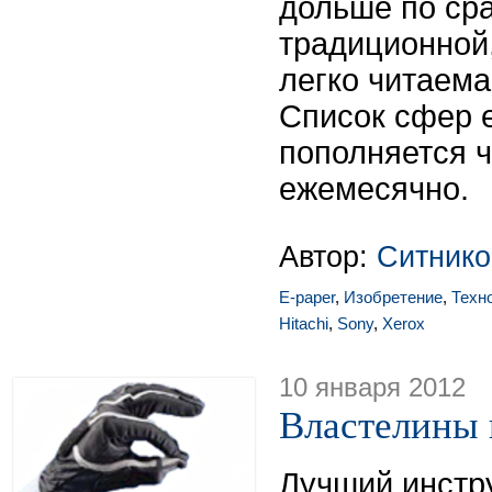
дольше по ср
традиционной,
легко читаема
Список сфер 
пополняется ч
ежемесячно.
Автор:
Ситнико
E-paper
,
Изобретение
,
Техн
Hitachi
,
Sony
,
Xerox
10 января 2012
Властелины 
Лучший инстр