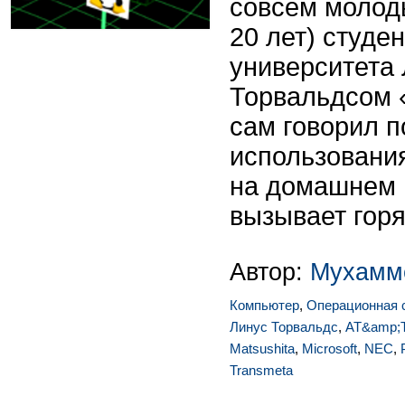
совсем молод
20 лет) студе
университета
Торвальдсом «
сам говорил 
использования
на домашнем 
вызывает горя
Автор:
Мухамм
Компьютер
,
Операционная 
Линус Торвальдс
,
AT&amp;
Matsushita
,
Microsoft
,
NEC
,
Transmeta