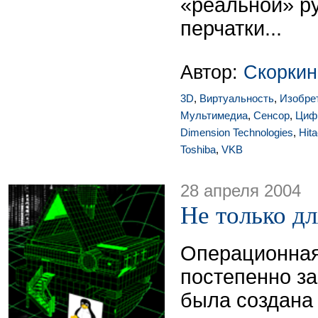
«реальной» р
перчатки...
Автор:
Скоркин
3D
,
Виртуальность
,
Изобре
Мультимедиа
,
Сенсор
,
Циф
Dimension Technologies
,
Hita
Toshiba
,
VKB
28 апреля 2004
Не только д
Операционная
постепенно з
была создана