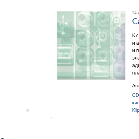
24 
С
К 
и 
и 
эл
ад
пл
Ав
CD
ки
Kli