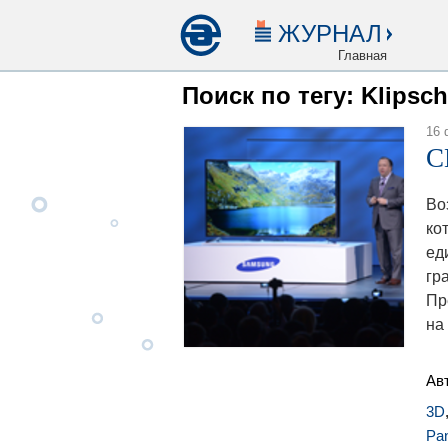
ЖУРНАЛ
Главная
Поиск по тегу: Klipsch
16 
C
Во
ко
ед
гр
Пр
на
Ав
3D
Pa