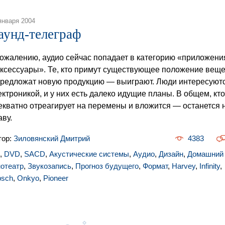
января 2004
аунд-телеграф
сожалению, аудио сейчас попадает в категорию «приложени
аксессуары». Те, кто примут существующее положение вещ
предложат новую продукцию — выиграют. Люди интересуют
ектроникой, и у них есть далеко идущие планы. В общем, кто
екватно отреагирует на перемены и вложится — останется 
аву.
тор:
Зиловянский Дмитрий
4383
,
DVD
,
SACD
,
Акустические системы
,
Аудио
,
Дизайн
,
Домашний
нотеатр
,
Звукозапись
,
Прогноз будущего
,
Формат
,
Harvey
,
Infinity
,
psch
,
Onkyo
,
Pioneer