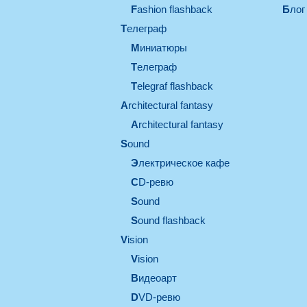
Fashion flashback
Блог
телеграф
миниатюры
телеграф
Telegraf flashback
architectural fantasy
architectural fantasy
sound
электрическое кафе
CD-ревю
sound
Sound flashback
vision
vision
видеоарт
DVD-ревю