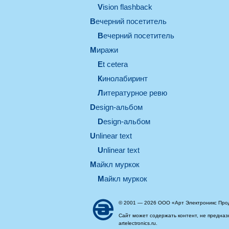
Vision flashback
вечерний посетитель
вечерний посетитель
миражи
et cetera
кинолабиринт
литературное ревю
design-альбом
design-альбом
unlinear text
Unlinear text
майкл муркок
майкл муркок
© 2001 — 2026 ООО «Арт Электроникс Про
Сайт может содержать контент, не предназ
artelectronics.ru.