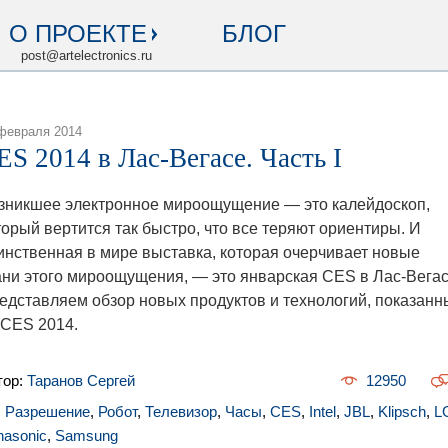
О ПРОЕКТЕ
БЛОГ
post@artelectronics.ru
февраля 2014
ES 2014 в Лас-Вегасе. Часть I
зникшее электронное мироощущение — это калейдоскоп,
торый вертится так быстро, что все теряют ориентиры. И
инственная в мире выставка, которая очерчивает новые
ани этого мироощущения, — это январская CES в Лас-Вегас
едставляем обзор новых продуктов и технологий, показанн
 CES 2014.
тор:
Таранов Сергей
12950
,
Разрешение
,
Робот
,
Телевизор
,
Часы
,
CES
,
Intel
,
JBL
,
Klipsch
,
L
nasonic
,
Samsung