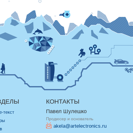
ЗДЕЛЫ
КОНТАКТЫ
Павел Шулешко
re-текст
Продюсер и основатель
оры
akela@artelectronics.ru
ив