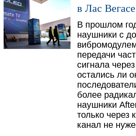
в Лас Вегас
В прошлом го
наушники с д
вибромодулем
передачи час
сигнала через
остались ли о
последовател
более радика
наушники Afte
только через 
канал не нуже