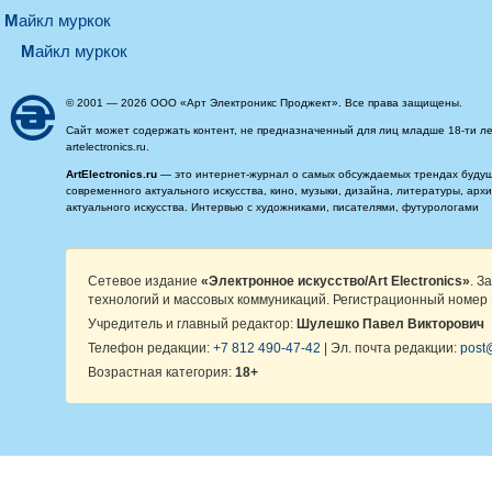
майкл муркок
майкл муркок
© 2001 — 2026 ООО «Арт Электроникс Проджект». Все права защищены.
Сайт может содержать контент, не предназначенный для лиц младше 18-ти ле
artelectronics.ru.
ArtElectronics.ru
— это интернет-журнал о самых обсуждаемых трендах будущег
современного актуального искусства, кино, музыки, дизайна, литературы, ар
актуального искусства. Интервью с художниками, писателями, футурологами
Сетевое издание
«Электронное искусство/Art Electronics»
. З
технологий и массовых коммуникаций. Регистрационный номер 
Учредитель и главный редактор:
Шулешко Павел Викторович
Телефон редакции:
+7 812 490-47-42
| Эл. почта редакции:
post@
Возрастная категория:
18+