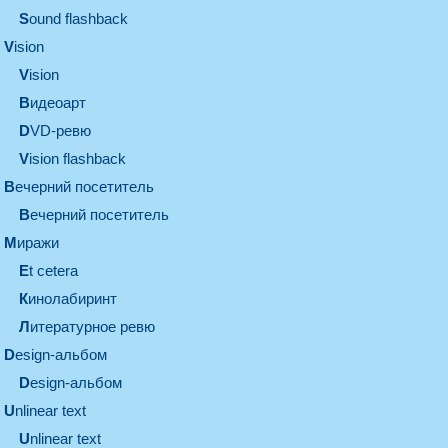
Sound flashback
vision
vision
видеоарт
DVD-ревю
Vision flashback
вечерний посетитель
вечерний посетитель
миражи
et cetera
кинолабиринт
литературное ревю
design-альбом
design-альбом
unlinear text
Unlinear text