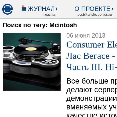
ЖУРНАЛ
О ПРОЕКТЕ
Главная
post@artelectronics.ru
Поиск по тегу: Mcintosh
06 июня 2013
Consumer Ele
Лас Вегасе -
Часть III. H
Все больше п
делают серве
демонстрации
вменяемых уч
качестве исто