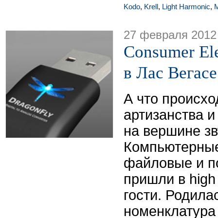
Kodo
,
Krell
,
Light Harmonic
,
M
27 февраля 2012
Consumer El
в Лас Вегас
А что происхо
артизанства и
на вершине з
Компьютерные
файловые и п
пришли в high
гости. Родила
номенклатура