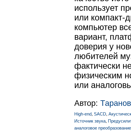
использует п
или компакт-д
компьютер вс
вариант, пла
доверия у нов
любителей му
фактически не
физическим н
или аналогов
Автор:
Таранов
High-end
,
SACD
,
Акустичес
Источник звука
,
Предусили
аналоговое преобразование