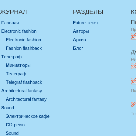
ЖУРНАЛ
РАЗДЕЛЫ
К
П
Главная
Future-текст
Пр
electronic fashion
Авторы
electronic fashion
Архив
Fashion flashback
Блог
Д
телеграф
Ре
миниатюры
телеграф
Telegraf flashback
architectural fantasy
По
architectural fantasy
sound
Те
электрическое кафе
CD-ревю
sound