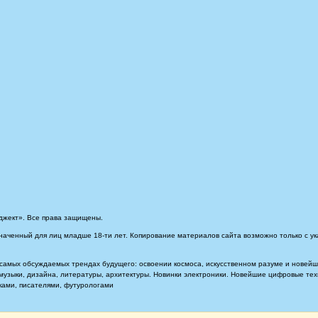
джект». Все права защищены.
наченный для лиц младше 18-ти лет. Копирование материалов сайта возможно только с ук
самых обсуждаемых трендах будущего: освоении космоса, искусственном разуме и новейших
, музыки, дизайна, литературы, архитектуры. Новинки электроники. Новейшие цифровые т
иками, писателями, футурологами