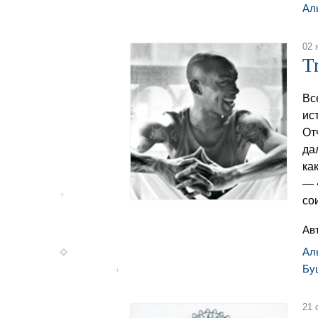
Ал
02 
T
Вс
ис
От
да
ка
— 
со
Ав
Ал
Бу
21 