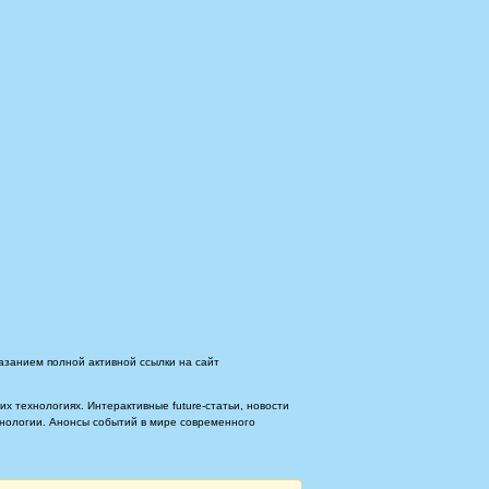
азанием полной активной ссылки на сайт
 технологиях. Интерактивные future-статьи, новости
ехнологии. Анонсы событий в мире современного