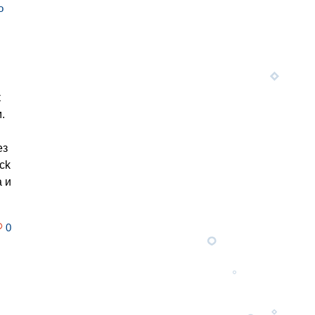
o
к
.
ез
ck
а и
0