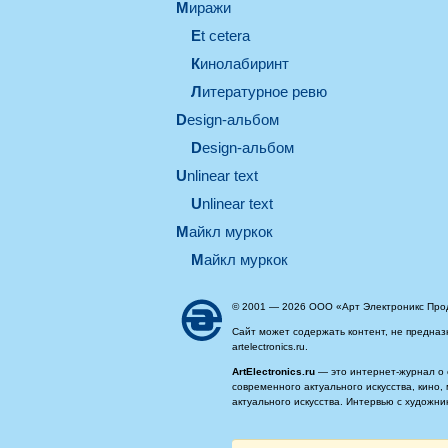
миражи
et cetera
кинолабиринт
литературное ревю
design-альбом
design-альбом
unlinear text
Unlinear text
майкл муркок
майкл муркок
© 2001 — 2026 ООО «Арт Электроникс Про
Сайт может содержать контент, не предназ
artelectronics.ru.
ArtElectronics.ru
— это интернет-журнал о 
современного актуального искусства, кино
актуального искусства. Интервью с художн