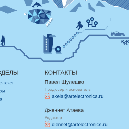
ЗДЕЛЫ
КОНТАКТЫ
Павел Шулешко
re-текст
Продюсер и основатель
оры
akela@artelectronics.ru
ив
Дженнет Атаева
Редактор
djennet@artelectronics.ru