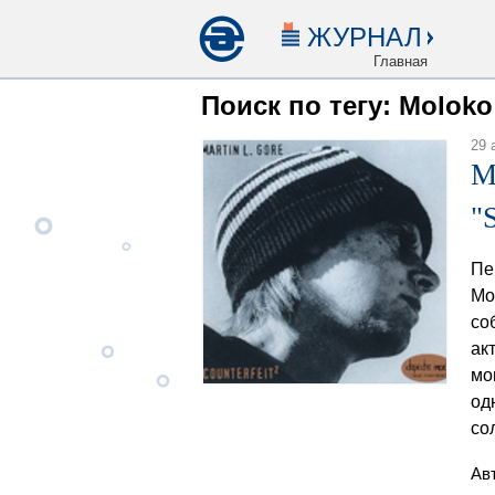
ЖУРНАЛ
Главная
Поиск по тегу: Moloko
29 
M
"
Пе
Мо
со
ак
мо
од
со
Ав