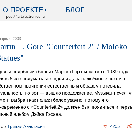
О ПРОЕКТЕ
БЛОГ
post@artelectronics.ru
апреля 2003
artin L. Gore "Counterfeit 2" / Moloko
Statues"
рвый подобный сборник Мартин Гор выпустил в 1989 году.
жно было подумать, что идея издавать любимые песни в
бственном прочтении естественным образом потеряла
туальность, но вот — вышло продолжение. Музыкант счел, ч
мент выбран как нельзя более удачно, потому что
новременно с «Counterfeit 2» должен был появиться и перв
льный альбом Дэйва Гэхана.
тор:
Грицай Анастасия
4205