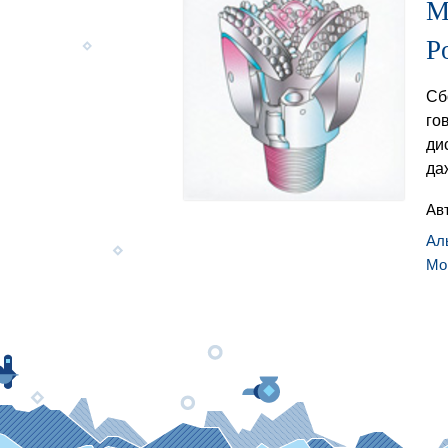
M
P
Сб
го
ди
да
Ав
Ал
Mo