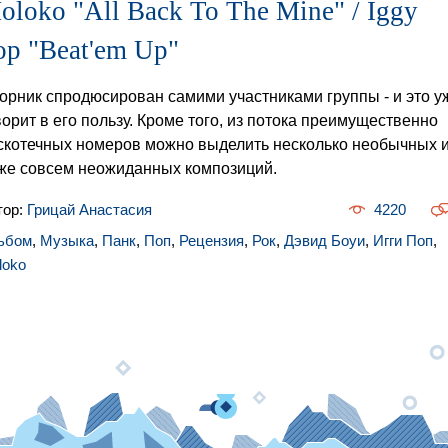
oloko "All Back To The Mine" / Iggy
op "Beat'em Up"
орник спродюсирован самими участниками группы - и это у
ворит в его пользу. Кроме того, из потока преимущественно
скотечных номеров можно выделить несколько необычных 
же совсем неожиданных композиций.
тор:
Грицай Анастасия
4220
ьбом
,
Музыка
,
Панк
,
Поп
,
Рецензия
,
Рок
,
Дэвид Боуи
,
Игги Поп
,
loko