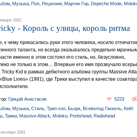
ьбом
,
Музыка
,
Поп
,
Рецензия
,
Мартин Гор
,
Depeche Mode
,
Molok
января 2002
ricky - Король с улицы, король ритма
е, к чему прикасались руки этого человека, носило отпечато
тинного таланта, но всегда оказывалось предельно мрачным
части именно в этом состоял его стиль, но, безусловно,
леко не только в этом… Впервые его имя прозвучало всерь
к Tricky Kid в рамках дебютного альбома группы Massive Atta
«Blue Lines» (1991), где Трики выступил в качестве соавтор
исполнителя.
тор:
Грицай Анастасия
5223
ьбом
,
Музыка
,
Стиль
,
Трип-хоп
,
Бьорк
,
Всеволод Гаккель
,
Кейт
ш
,
Трики
,
Massive Attack
,
Moloko
,
Portishead
,
Radiohead
сентября 2001