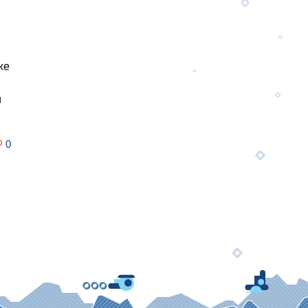
же
и
0