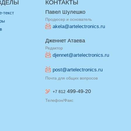
ЗДЕЛЫ
КОНТАКТЫ
Павел Шулешко
re-текст
Продюсер и основатель
оры
akela@artelectronics.ru
ив
Дженнет Атаева
Редактор
djennet@artelectronics.ru
post@artelectronics.ru
Почта для общих вопросов
499-49-20
+7 812
Телефон/Факс