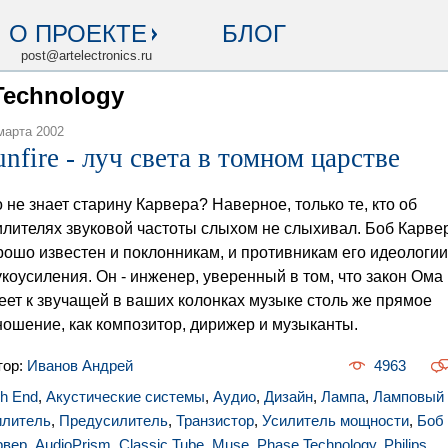
О ПРОЕКТЕ
БЛОГ
post@artelectronics.ru
Technology
марта 2002
unfire - луч света в томном царстве
о не знает старину Карвера? Наверное, только те, кто об
илителях звуковой частоты слыхом не слыхивал. Боб Карве
рошо известен и поклонникам, и противникам его идеологии
укоусиления. Он - инженер, уверенный в том, что закон Ома
еет к звучащей в ваших колонках музыке столь же прямое
ношение, как композитор, дирижер и музыканты.
тор:
Иванов Андрей
4963
gh End
,
Акустические системы
,
Аудио
,
Дизайн
,
Лампа
,
Ламповый
илитель
,
Предусилитель
,
Транзистор
,
Усилитель мощности
,
Боб
рвер
,
AudioPrism
,
Classic Tube
,
Muse
,
Phase Technology
,
Philips
,