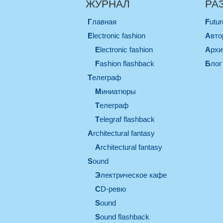
ЖУРНАЛ
РА
Главная
Futu
electronic fashion
Авт
electronic fashion
Арх
Fashion flashback
Блог
телеграф
миниатюры
телеграф
Telegraf flashback
architectural fantasy
architectural fantasy
sound
электрическое кафе
CD-ревю
sound
Sound flashback