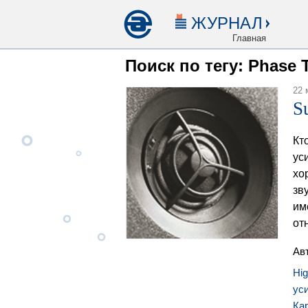
ЖУРНАЛ
Главная
Поиск по тегу: Phase 
22 
S
Кт
ус
хо
зв
им
от
Ав
Hi
ус
Ка