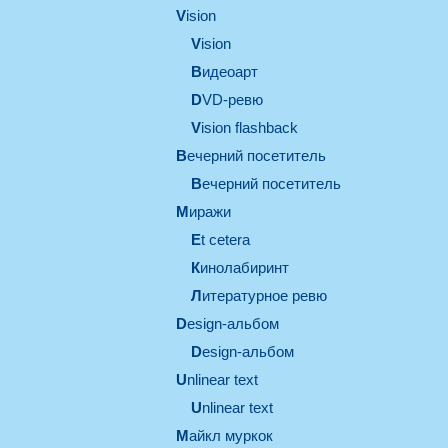
vision
vision
видеоарт
DVD-ревю
Vision flashback
вечерний посетитель
вечерний посетитель
миражи
et cetera
кинолабиринт
литературное ревю
design-альбом
design-альбом
unlinear text
Unlinear text
майкл муркок