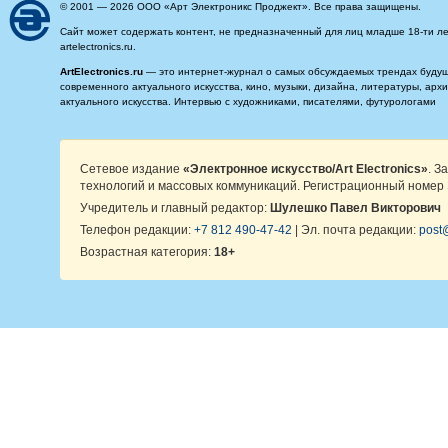
© 2001 — 2026 ООО «Арт Электроникс Проджект». Все права защищены.
Сайт может содержать контент, не предназначенный для лиц младше 18-ти ле
artelectronics.ru.
ArtElectronics.ru
— это интернет-журнал о самых обсуждаемых трендах будущег
современного актуального искусства, кино, музыки, дизайна, литературы, ар
актуального искусства. Интервью с художниками, писателями, футурологами
Сетевое издание
«Электронное искусство/Art Electronics»
. З
технологий и массовых коммуникаций. Регистрационный номер 
Учредитель и главный редактор:
Шулешко Павел Викторович
Телефон редакции:
+7 812 490-47-42
| Эл. почта редакции:
post@
Возрастная категория:
18+