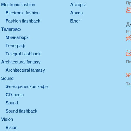
Пр
electronic fashion
Авторы
electronic fashion
Архив
Fashion flashback
Блог
Д
телеграф
Ре
миниатюры
телеграф
Telegraf flashback
architectural fantasy
По
architectural fantasy
sound
Те
электрическое кафе
CD-ревю
sound
Sound flashback
vision
vision