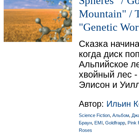
Spheres" / Go
Mountain" / 
"Genetic Wor
Сказка начина
когда диск поп
Альпийское л
хвойный лес -
Элисон и Уил
Автор:
Ильин К
Science Fiction
,
Альбом
,
Дж
Браун
,
EMI
,
Goldfrapp
,
Pink 
Roses