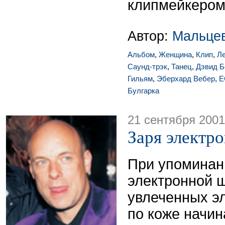
клипмейкером
Автор:
Мальце
Альбом
,
Женщина
,
Клип
,
Л
Саунд-трэк
,
Танец
,
Дэвид Б
Гильям
,
Эберхард Вебер
,
E
Булгарка
21 сентября 2001
Заря электр
При упоминан
электронной ш
увлеченных э
по коже начи