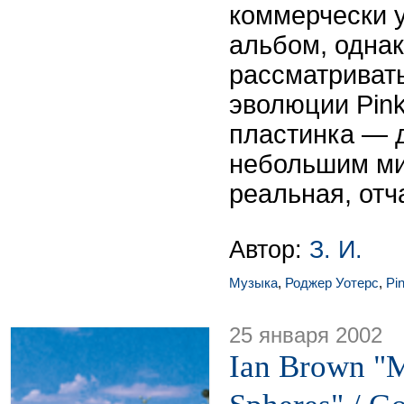
коммерчески 
альбом, однак
рассматривать
эволюции Pink
пластинка — 
небольшим ми
реальная, отч
Автор:
З. И.
Музыка
,
Роджер Уотерс
,
Pi
25 января 2002
Ian Brown "