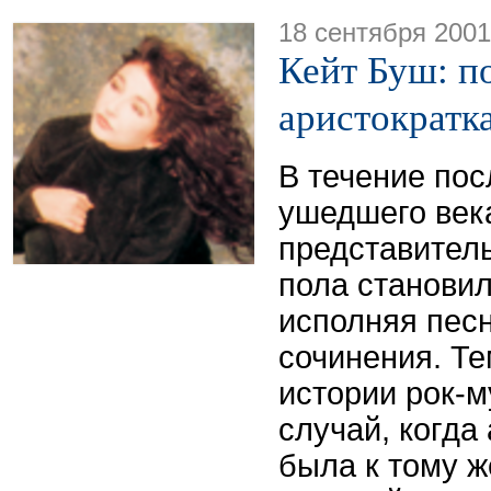
18 сентября 2001
Кейт Буш: п
аристократк
В течение пос
ушедшего век
представител
пола становил
исполняя пес
сочинения. Те
истории рок-м
случай, когда
была к тому 