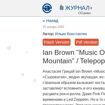
ЖУРНАЛ
CD-ревю
« Назад
25 января 2002
Автор:
Ильин Константин
Flash Version
Pdf Version
Ian Brown "Music Of
Mountain" / Telepo
Анастасия Грицай Ian Brown «Music O
«Сыроватая», модно звучащая, во
странным образом вызывает ностал
заставляют вспомнить и его канув
расцвета рок-н-ролла. Даже Pink Fl
временами и Led Zeppelin. Но в 