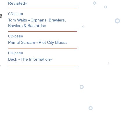
Revisited»
CD-ревю
ий
Tom Waits «Orphans: Brawlers,
Bawlers & Bastards»
CD-ревю
Primal Scream «Riot City Blues»
CD-ревю
Beck «The Information»
-