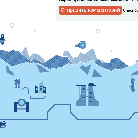
Спaсибо