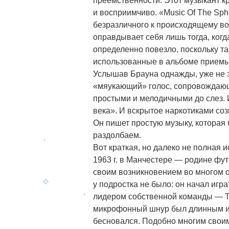
преемственности. Этот музыкант кр
и восприимчиво. «Music Of The Sph
безразличного к происходящему вок
оправдывает себя лишь тогда, когд
определенно повезло, поскольку та
использованные в альбоме приемы,
Услышав Брауна однажды, уже не з
«мяукающий» голос, сопровождающ
простыми и мелодичными до слез.
века». И вскрытое наркотиками с
Он пишет простую музыку, которая 
раздолбаем.
Вот краткая, но далеко не полная 
1963 г. в Манчестере — родине фут
своим возникновением во многом о
у подростка не было: он начал играт
лидером собственной команды — The
микрофонный шнур был длинным и н
бесновался. Подобно многим своим