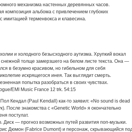
ромного механизма настенных деревянных часов.
ая композиция альбома с привлечением глубоких
с имитацией терменвокса и клавесина.
холии и холодного безысходного аутизма. Хрупкий вокал
 снежной толще замерзшего на белом листе текста. Она —
ился в безумно красивом, но гибельном для себя
иколепие искрящегося инея. Так выглядит смерть.
езненная попытка разобраться в своих чувствах.
gue/EMI Music France 12 trk. 54:15
л Кендал (Paul Kendall) как-то заявил: «No sound is dead
ук). После знакомства с «Genetic World» я окончательно
еня постулат.
 Диск — прогноз возможных путей развития поп-музыки.
брис Дюмон (Fabrice Dumont) и персонаж, скрывающийся по