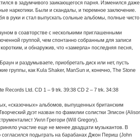
тился в задумчивого заикающегося парня. Изменился даже
ные наркотики. Были и скандалы, и тюремное заключение.
бя в руки и стал выпускать сольные альбомы, полные чисто
ауном в соавторстве с несколькими приглашенными
лоченной группой, чем спонтанно собранным для записи
коротким, и обнаружив, что «замерла» последняя песня,
раун и раздумываете, приобретать диск или нет, пусть
ие группы, как Kula Shaker, ManSun и, конечно, The Stone
 Records Ltd. CD 1 – 9 trk. 39:38 CD 2 – 7 trk. 34:38
ных, «сказочных» альбомов, выпущенных британским
 Творческий дуэт назван по фамилии солистки Элисон (Aliso
трументалист Уилл Грегори (Will Gregory).
приняло участие еще не менее двадцати музыкантов. В
 согласился подыграть на барабанах Джон Периш (John