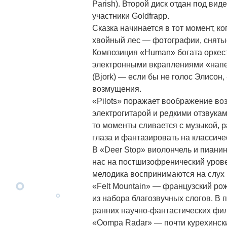
Parish). Второй диск отдан под ви
участники Goldfrapp.
Сказка начинается в тот момент, ко
хвойный лес — фотографии, сняты
Композиция «Human» богата оркес
электронными вкраплениями «напер
(Bjork) — если бы не голос Элисо
возмущения.
«Pilots» поражает воображение в
электрогитарой и редкими отзвукам
то моменты сливается с музыкой, р
глаза и фантазировать на классиче
В «Deer Stop» виолончель и пиани
нас на постшизофренический урове
мелодика воспринимаются на слух 
«Felt Mountain» — французский рож
из набора благозвучных слогов. В 
ранних научно-фантастических фил
«Oompa Radar» — почти курехински