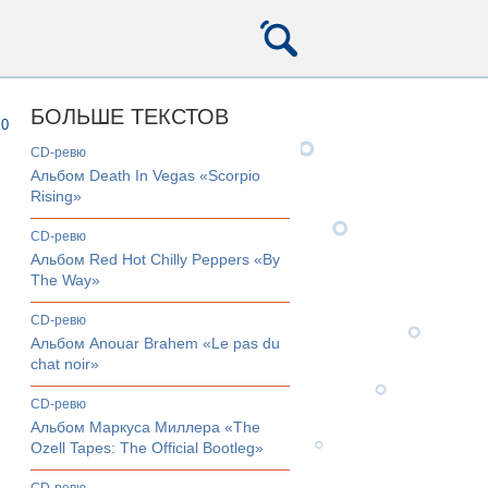
БОЛЬШЕ ТЕКСТОВ
0
CD-ревю
Альбом Death In Vegas «Scorpio
Rising»
CD-ревю
Альбом Red Hot Chilly Peppers «By
The Way»
CD-ревю
Альбом Anouar Brahem «Le pas du
chat noir»
CD-ревю
Альбом Маркуса Миллера «The
Ozell Tapes: The Official Bootleg»