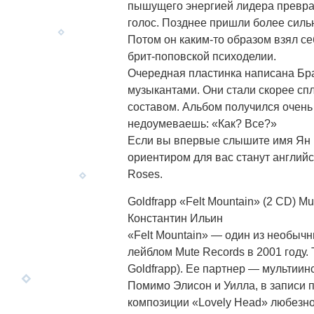
пышущего энергией лидера превра
голос. Позднее пришли более силь
Потом он каким-то образом взял се
брит-поповской психоделии.
Очередная пластинка написана Бр
музыкантами. Они стали скорее сп
составом. Альбом получился очень 
недоумеваешь: «Как? Все?»
Если вы впервые слышите имя Ян Б
ориентиром для вас станут английск
Roses.
Goldfrapp «Felt Mountain» (2 CD) Mute
Константин Ильин
«Felt Mountain» — один из необыч
лейблом Mute Records в 2001 году.
Goldfrapp). Ее партнер — мультиинс
Помимо Элисон и Уилла, в записи 
композиции «Lovely Head» любезно