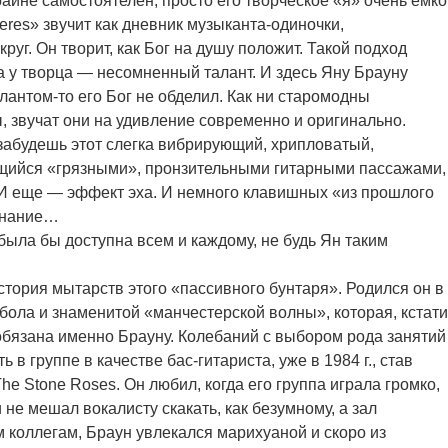
айне самостоятелен, просто его творческое «я» очень емко
eres» звучит как дневник музыканта-одиночки,
руг. Он творит, как Бог на душу положит. Такой подход
а у творца — несомненный талант. И здесь Яну Брауну
лантом-то его Бог не обделил. Как ни старомодны
 звучат они на удивление современно и оригинально.
абудешь этот слегка вибрирующий, хрипловатый,
ийся «грязными», пронзительными гитарными пассажами,
 И еще — эффект эха. И немного клавишных «из прошлого
ознание…
была бы доступна всем и каждому, не будь Ян таким
история мытарств этого «пассивного бунтаря». Родился он в
бола и знаменитой «манчестерской волны», которая, кстати
бязана именно Брауну. Колебаний с выбором рода занятий
ь в группе в качестве бас-гитариста, уже в 1984 г., став
 Stone Roses. Он любил, когда его группа играла громко,
е мешал вокалисту скакать, как безумному, а зал
 коллегам, Браун увлекался марихуаной и скоро из