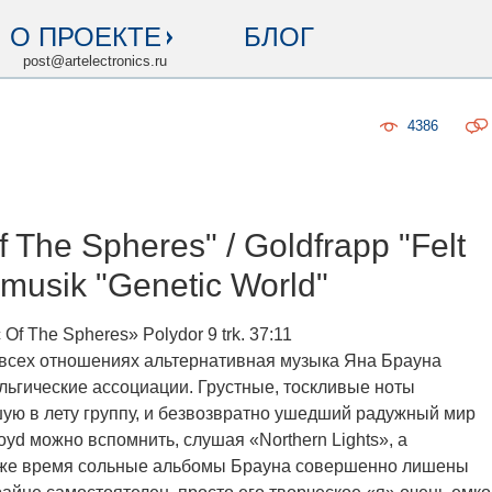
О ПРОЕКТЕ
БЛОГ
post@artelectronics.ru
4386
 The Spheres" / Goldfrapp "Felt
pmusik "Genetic World"
f The Spheres» Polydor 9 trk. 37:11
 всех отношениях альтернативная музыка Яна Брауна
ьгические ассоциации. Грустные, тоскливые ноты
шую в лету группу, и безвозвратно ушедший радужный мир
oyd можно вспомнить, слушая «Northern Lights», а
то же время сольные альбомы Брауна совершенно лишены