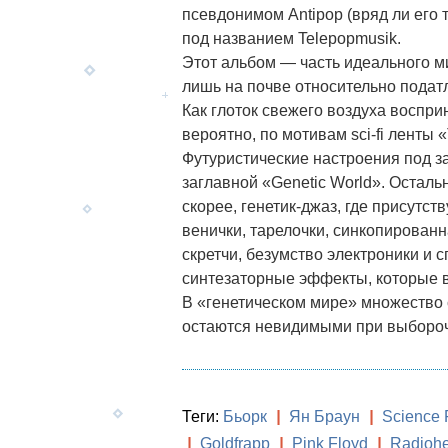
псевдонимом Antipop (вряд ли его
под названием Telepopmusik.
Этот альбом — часть идеального м
лишь на почве относительно подат
Как глоток свежего воздуха воспри
вероятно, по мотивам sci-fi ленты 
Футуристические настроения под з
заглавной «Genetic World». Осталь
скорее, генетик-джаз, где присутс
венички, тарелочки, синкопирован
скретчи, безумство электроники и
синтезаторные эффекты, которые 
В «генетическом мире» множество 
остаются невидимыми при выборо
Теги:
Бьорк
|
Ян Браун
|
Science F
|
Goldfrapp
|
Pink Floyd
|
Radioh