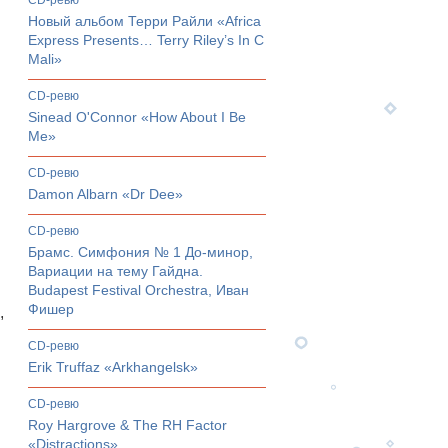
CD-ревю
Новый альбом Терри Райли «Africa
Express Presents… Terry Riley’s In C
Mali»
CD-ревю
Sinead O'Connor «How About I Be
Me»
CD-ревю
Damon Albarn «Dr Dee»
CD-ревю
Брамс. Симфония № 1 До-минор,
Вариации на тему Гайдна.
Budapest Festival Orchestra, Иван
Фишер
,
CD-ревю
Erik Truffaz «Arkhangelsk»
CD-ревю
Roy Hargrove & The RH Factor
«Distractions»