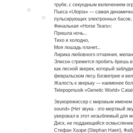
трубе, с секундным включением ог
Пьеса «Utopia» — самая динамичн
пульсирующих электронных басов, 
Финальная «Horse Tears»:
Пришла ночь...
Тихо и холодно,
Моя лошадь плачет...
Лирика любовного отчаяния, мелан
Элисон стремится пробить брешь в
как лесной зверек, который заблуд
февральском лесу. Безветрие и вел
Жалость к зверьку — наименее бол
Telepopmusik «Genetic World» Catalo
Звукорежиссер с мировым именем По
sound» (Нет звука - это мертвый зв
уверовал в этот незыблемый для м
Диск, не поддающийся осмыслению.
Стефан Хаэри (Stephan Haeri), Фа