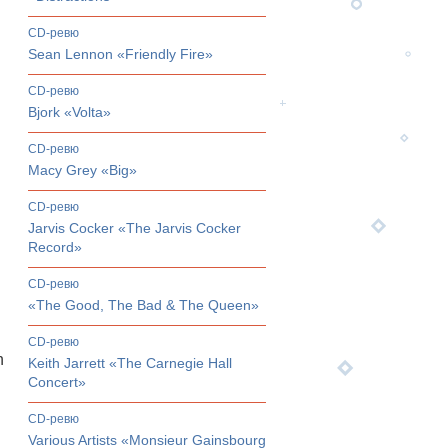
CD-ревю
Sean Lennon «Friendly Fire»
CD-ревю
Bjork «Volta»
CD-ревю
Macy Grey «Big»
CD-ревю
Jarvis Cocker «The Jarvis Cocker
Record»
CD-ревю
«The Good, The Bad & The Queen»
CD-ревю
n
Keith Jarrett «The Carnegie Hall
Concert»
CD-ревю
Various Artists «Monsieur Gainsbourg