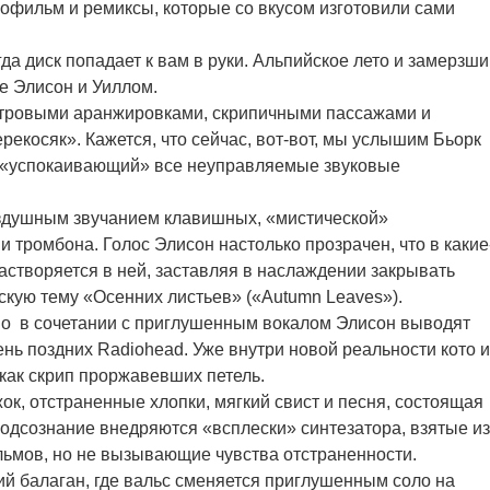
деофильм и ремиксы, которые со вкусом изготовили сами
гда диск попадает к вам в руки. Альпийское лето и замерзш
е Элисон и Уиллом.
тровыми аранжировками, скрипичными пассажами и
екосяк». Кажется, что сейчас, вот-вот, мы услышим Бьорк
н, «успокаивающий» все неуправляемые звуковые
оздушным звучанием клавишных, «мистической»
и тромбона. Голос Элисон настолько прозрачен, что в какие
астворяется в ней, заставляя в наслаждении закрывать
скую тему «Осенних листьев» («Autumn Leaves»).
но в сочетании с приглушенным вокалом Элисон выводят
нь поздних Radiohead. Уже внутри новой реальности кото и
как скрип проржавевших петель.
ок, отстраненные хлопки, мягкий свист и песня, состоящая
подсознание внедряются «всплески» синтезатора, взятые из
ьмов, но не вызывающие чувства отстраненности.
й балаган, где вальс сменяется приглушенным соло на