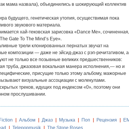
 так мама назвала), объединились в шокирующий коллектив
ира будущего, генетическая утопия, осуществимая пока
ливого звукового материала.
нимается хай-тековская зарисовка «Dance Me», сочиненная
«The Gate To The Mind’s Eye».
аливные трели клонированных пернатых звучат на
ные композиции — даже не эйсид-джаз c рэп-речитативом, а
твуют не только все позывные великих предшественников:
ная труба, джазовая вокальная манера исполнения,— но и
 специфические, присущие только этому альбому, мажорные
вызывают визуальные ассоциации с молекулами.
скрытых треков, идущих под индексом «0», поэтому они
чном прослушивании.
iction
|
Альбом
|
Джаз
|
Музыка
|
Поп
|
Рецензия
|
EM
ead
|
Telepopmusik
|
The Stone Roses