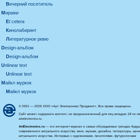
вечерний посетитель
миражи
et cetera
кинолабиринт
литературное ревю
design-альбом
design-альбом
unlinear text
Unlinear text
майкл муркок
майкл муркок
© 2001 — 2026 ООО «Арт Электроникс Проджект». Все права защищены.
Сайт может содержать контент, не предназначенный для лиц младше 18-ти ле
artelectronics.ru.
ArtElectronics.ru
— это интернет-журнал о самых обсуждаемых трендах будущег
современного актуального искусства, кино, музыки, дизайна, литературы, ар
актуального искусства. Интервью с художниками, писателями, футурологами