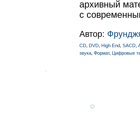
архивный мате
с современным
Автор:
Фрунджя
CD
,
DVD
,
High End
,
SACD
,
звука
,
Формат
,
Цифровые те