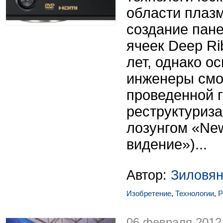
области плаз
создание пане
ячеек Deep Ri
лет, однако о
инженеры смо
проведенной г
реструктуриз
лозунгом «New
видение»)...
Автор:
Зиловян
Изобретение
,
Технологии
,
P
06 февраля 2012