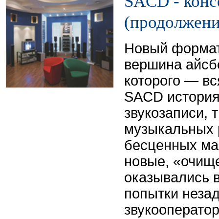
SACD - конс
(продолжени
Новый формат 
вершина айсб
которого — в
SACD история
звукозаписи, 
музыкальных 
бесценных мас
новые, «очищ
оказывались 
попытки неза
звукооператор