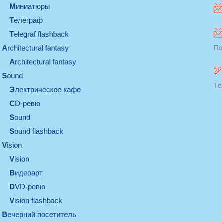
миниатюры
телеграф
Telegraf flashback
architectural fantasy
По
architectural fantasy
sound
Те
электрическое кафе
CD-ревю
sound
Sound flashback
vision
vision
видеоарт
DVD-ревю
Vision flashback
вечерний посетитель