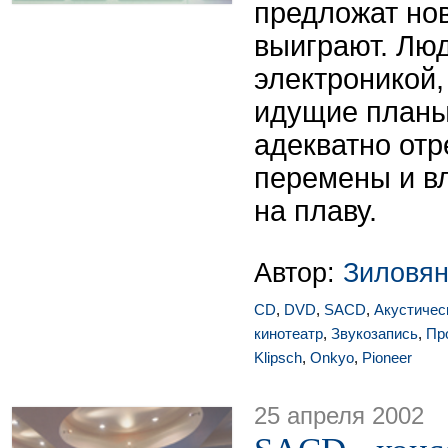
предложат но
выиграют. Лю
электроникой,
идущие планы
адекватно отр
перемены и в
на плаву.
Автор:
Зиловян
CD
,
DVD
,
SACD
,
Акустичес
кинотеатр
,
Звукозапись
,
Пр
Klipsch
,
Onkyo
,
Pioneer
25 апреля 2002