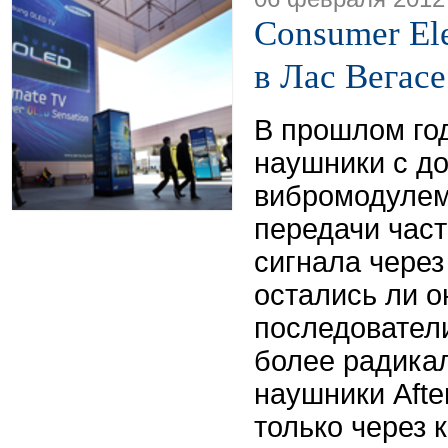
Consumer El
в Лас Вегас
В прошлом го
наушники с д
вибромодулем
передачи час
сигнала через
остались ли о
последовател
более радика
наушники Afte
только через 