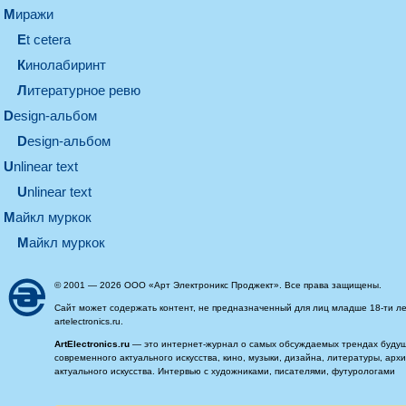
миражи
et cetera
кинолабиринт
литературное ревю
design-альбом
design-альбом
unlinear text
Unlinear text
майкл муркок
майкл муркок
© 2001 — 2026 ООО «Арт Электроникс Проджект». Все права защищены.
Сайт может содержать контент, не предназначенный для лиц младше 18-ти ле
artelectronics.ru.
ArtElectronics.ru
— это интернет-журнал о самых обсуждаемых трендах будущег
современного актуального искусства, кино, музыки, дизайна, литературы, ар
актуального искусства. Интервью с художниками, писателями, футурологами