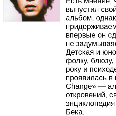
Есть мнение, 
выпустил сво
альбом, одна
придерживаем
впервые он сд
не задумываяс
Детская и юн
фолку, блюзу
року и психод
проявилась в 
Change» — ал
откровений, с
энциклопедия
Бека.