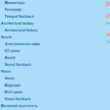
миниатюры
телеграф
Telegraf flashback
architectural fantasy
По
architectural fantasy
sound
Те
электрическое кафе
CD-ревю
sound
Sound flashback
vision
vision
видеоарт
DVD-ревю
Vision flashback
вечерний посетитель