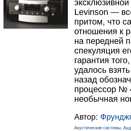
эксклюзивной
Levinson — вс
притом, что с
отношения к р
на передней 
спекуляция ег
гарантия того
удалось взять
назад обозна
процессор № 
необычная но
Автор:
Фрунджя
Акустические системы
,
Ауд