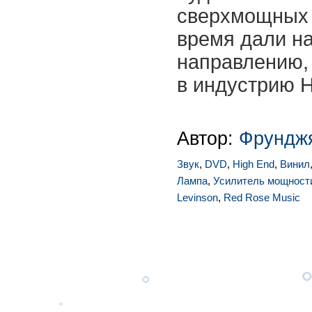
сверхмощных 
время дали н
направлению,
в индустрию H
Автор:
Фрунджя
Звук
,
DVD
,
High End
,
Винил
Лампа
,
Усилитель мощност
Levinson
,
Red Rose Music