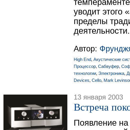
темпераменте
уводит этого 
пределы трад
деятельности.
Автор:
Фрунджя
High End
,
Акустические си
Процессор
,
Сабвуфер
,
Соф
технологии
,
Электроника
,
Д
Devices
,
Cello
,
Mark Levinso
13 января 2003
Встреча пок
Появление на