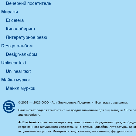
вечерний посетитель
миражи
et cetera
кинолабиринт
литературное ревю
design-альбом
design-альбом
unlinear text
Unlinear text
майкл муркок
майкл муркок
© 2001 — 2026 ООО «Арт Электроникс Проджект». Все права защищены.
Сайт может содержать контент, не предназначенный для лиц младше 18-ти ле
artelectronics.ru.
ArtElectronics.ru
— это интернет-журнал о самых обсуждаемых трендах будущег
современного актуального искусства, кино, музыки, дизайна, литературы, ар
актуального искусства. Интервью с художниками, писателями, футурологами