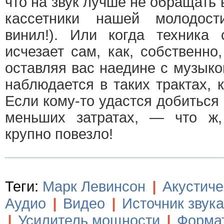
что на звук лучше не обращать
кассетники нашей молодос
винил!). Или когда техника 
исчезает сам, как, собственно
оставляя вас наедине с музык
наблюдается в таких трактах, 
Если кому-то удастся добиться
меньших затратах, — что ж,
крупно повезло!
Теги:
Марк Левинсон
|
Акустиче
Аудио
|
Видео
|
Источник звука
|
Усилитель мощности
|
Форма