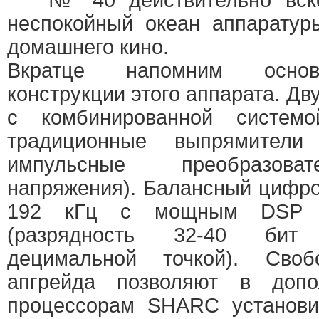
№ 40 действительно вскол
неспокойный океан аппаратур
домашнего кино.
Вкратце напомним основ
конструкции этого аппарата. Д
с комбинированной систем
традиционные выпрямител
импульсные преобразоват
напряжения). Балансный цифров
192 кГц с мощным DSP 
(разрядность 32-40 би
децимальной точкой). Сво
апгрейда позволяют в доп
процессорам SHARC установи