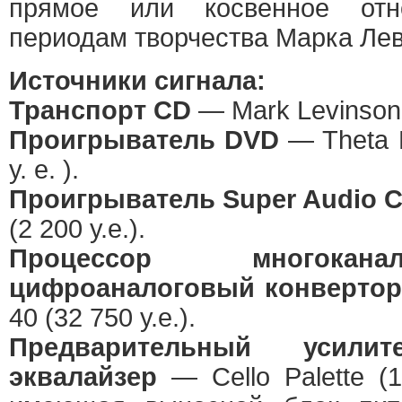
прямое или косвенное от
периодам творчества Марка Ле
Источники сигнала:
Транспорт CD
— Mark Levinson 
Проигрыватель DVD
— Theta D
у. е. ).
Проигрыватель Super Audio 
(2 200 у.е.).
Процессор многокана
цифроаналоговый конвертор
40 (32 750 у.е.).
Предварительный усилите
эквалайзер
— Cello Palette (1