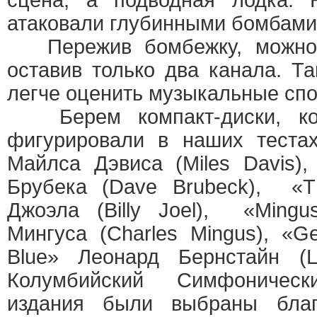
сцена, а подводная лодка. 
атаковали глубинными бомбами
Пережив бомбежку, можно 
оставив только два канала. Та
легче оценить музыкальные спо
Берем компакт-диски, ко
фигурировали в наших теста
Майлса Дэвиса (Miles Davis)
Брубека (Dave Brubeck), «T
Джоэла (Billy Joel), «Ming
Мингуса (Charles Mingus), «Ge
Blue» Леонард Бернстайн (Le
Колумбийский Симфоничес
издания были выбраны бла