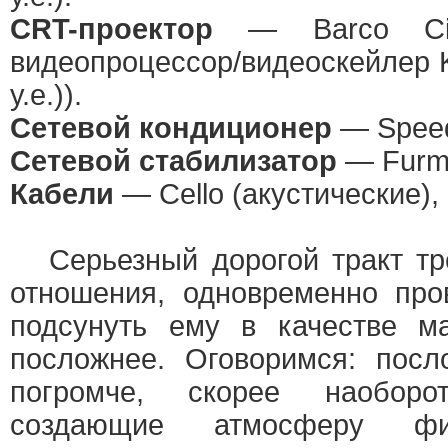
CRT-проектор
— Barco Ci
видеопроцессор/видеоcкейлер K
у.е.)).
Сетевой кондиционер
— Speed
Сетевой стабилизатор
— Furma
Кабели
— Cello (акустические)
Серьезный дорогой тракт тре
отношения, одновременно про
подсунуть ему в качестве ма
посложнее. Оговоримся: пос
погромче, скорее наоборо
создающие атмосферу фи